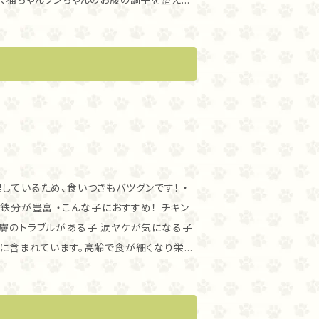
・サイズバリエーション お得な140ｇもございます。 ・送料 クール便でお送りします。
で飼育された牛肉は脂肪酸のバランスが良いこ
 2つの有用菌の働きで、大切なわが子の健
から、食が細い子の食欲増進にも！ また、麹
ます。高齢で食が細くなり栄養不足が気にな
ているため、食いつきもバツグンです！ ・
べているフードに混ぜて、少しずつ与えてみて
おすすめ！ チキン
皮膚のトラブルがある子 涙ヤケが気になる子
富に含まれています。高齢で食が細くなり栄養
サイズバリエーション 小さ目70ｇもございます。 ・送料 クール便でお送りします。
つ与えてみてください。 ・保存方法