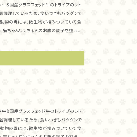
ク牛&国産グラスフェッド牛のトライプのレト
送料 クール便にてお送りいたします。
で、猫ちゃんワンちゃんのお腹の調子を整える
で飼育された牛肉は脂肪酸のバランスが良いこ
 2つの有用菌の働きで、大切なわが子の健
から、食が細い子の食欲増進にも！ また、麹
ます。高齢で食が細くなり栄養不足が気にな
ク牛&国産グラスフェッド牛のトライプのレト
べているフードに混ぜて、少しずつ与えてみて
で、猫ちゃんワンちゃんのお腹の調子を整える