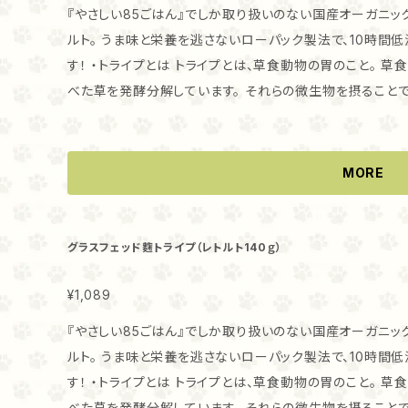
がりください。 ・与える量 小型犬・猫ちゃん 1日大さじ2杯程度を、お腹の調子を見ながら与えてくださ
『やさしい85ごはん』でしか取り扱いのない国産オーガニッ
い。 1袋で6回分（2日分）が目安です。 ・
ルト。 うま味と栄養を逃さないローパック製法で、10時間低温調理しているため、食いつきもバツグンで
す！ ・トライプとは トライプとは、草食動物の胃のこと。 草食動物の胃には、微生物が棲みついていて食
べた草を発酵分解しています。 それらの微生物を摂ること
効果が期待されています。 ・グラスフェッドとは 通常、飼料には穀物等が入りますが、牧草だけで飼育す
る飼育方法をグラスフェッドと呼びます。 グラスフェッド
とが特徴です。 ・『やさしい85ごはん』のトライプの特徴 トライプに、自然栽培米麹を合わせ、動物性と植
MORE
物性両方の有用菌が含まれた新しいトライプを作りました。
康を守るのは『やさしい85ごはん』だけ！ ・こんな子におすすめ！ お腹のトラブルがある子はもちろん、ト
ライプ独特の香りが、猫ちゃんワンちゃんの食欲を刺激します
グラスフェッド麴トライプ（レトルト140ｇ）
には、ビタミン、ミネラルなどの栄養素が豊富に含まれてい
る子にもおすすめです。 ・与え方 そのままおやつとして、フードのトッピングとして、手作りごはんの素材
¥1,089
としてもお使いいただけます。 猫ちゃんは、新しい食べものに警戒する子もいます。 トライプを始めて食
『やさしい85ごはん』でしか取り扱いのない国産オーガニッ
べる猫ちゃんで、そのままでは食べない場合には いつも食
ルト。 うま味と栄養を逃さないローパック製法で、10時間低温調理しているため、食いつきもバツグンで
ください。 ・保存方法 冷凍でお届けします。冷蔵庫で自然解凍し、解凍後は必ず冷蔵庫保存しお早目に
す！ ・トライプとは トライプとは、草食動物の胃のこと。 草食動物の胃には、微生物が棲みついていて食
お使いください。 ・与える量 小型犬、猫ちゃんの場合、1回大さじ1程度、1日1-2回、70ｇで4-5回分が目安
べた草を発酵分解しています。 それらの微生物を摂ること