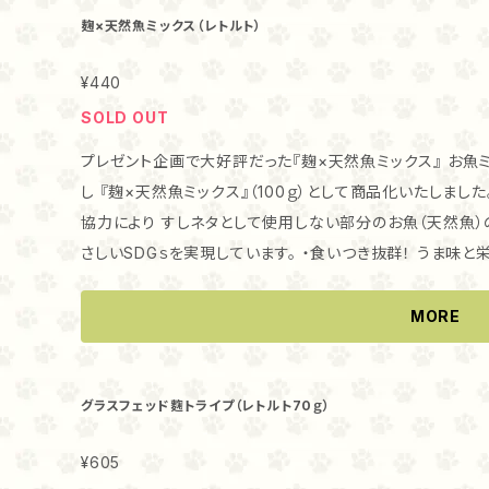
麹×天然魚ミックス（レトルト）
¥440
SOLD OUT
プレゼント企画で大好評だった『麹×天然魚ミックス』 お魚
し 『麹×天然魚ミックス』（100ｇ）として商品化いたしました。 ・天然魚のみ使用 西麻布かみくら様
協力により すしネタとして使用しない部分のお魚（天然魚）
さしいSDGｓを実現しています。 ・食いつき抜群！ うま味と栄養を逃さないローパック製法で、天然魚と
自然栽培米麹を10時間低温調理 どのお魚缶にも負けない食いつきの良さで
「飲む点滴」とも呼ばれる麹が全体の15%含まれていますか
MORE
最適です。 さらに、自然栽培米麴のチカラで、猫ちゃんワンち
プと違い、お魚はとてもやわらかい仕上がりになっています。
やさしいトロミがついているため、とても食べやすく 噛む力の
グラスフェッド麴トライプ（レトルト70ｇ）
与え方 そのままおやつとして、いつものフードのトッピング
¥605
いただけます。 ・保存方法 冷凍でお届けいたします。冷蔵庫で自然解凍し、開封後は3日以内にお召し上