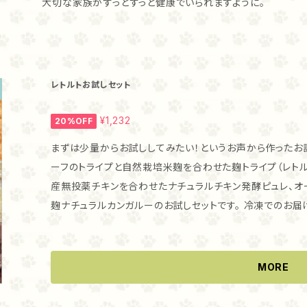
大切な家族がずっとずっと健康でいられますように。
レトルトお試しセット
¥1,232
20%OFF
まずは少量からお試ししてみたい！というお声から作ったお試しセットです。 業界
ーフのトライプと自然栽培米麹を合わせた麹トライプ（レト
産無投薬チキンを合わせたナチュラルチキン発酵ピュレ、オ
麹ナチュラルカンガルーのお試しセットです。 冷凍でのお届けとなります。 おひとり様1セット限りとなり
ます。
MORE