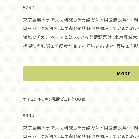
¥792
東京農業大学で共同研究した発酵野菜と国産無投薬・平飼いチキンのピュレ。
ローパック製法で、ムネ肉と発酵野菜を調理しているため、食いつきもバツグ
繊維のチカラ ベースとなっている発酵野菜は、東京農業大
植物性の乳酸菌や酵母が含まれています。また、有用菌と野
なる整腸効果が期待できます。 ・ビタミン・ミネラル・ポリフェノールもしっかり 私たちと同じように、猫ち
ゃんワンちゃんにもビタミン、ミネラル、ポリフェノールが必要
が発酵野菜ですから、添加されたものではなく、植物由来のビ
MORE
とができます。 ・こんな子におすすめ！ お腹のトラブルがある子はもちろん、半分が野菜、高たんぱく低カ
ロリーなムネ肉を使用していますから、ダイエット中の猫ちゃんワンち
のままおやつとして、フードのトッピングとして、手作りごはんの
ナチュラルチキン発酵ピュレ（100ｇ）
んは、新しい食べものを警戒する子もいます。 発酵ピュレ
ない場合には いつも食べているフードに混ぜたり、少し温めて与えてみてく
¥440
猫ちゃんの場合、1回大さじ1杯、1日1-2回 お腹の調子を見な
東京農業大学で共同研究した発酵野菜と国産無投薬・平飼いチキンのピュレ。
安です。 ・保存方法 冷凍でお届けします。冷蔵庫で自然解凍し、開封後は冷蔵庫で保存してお早目にお
ローパック製法で、ムネ肉と発酵野菜を調理しているため、食いつきもバツグ