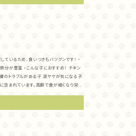
保存しお早目にお使いください。 ・与え
5回分が目安です。 ・サイズバリエー
ているため、食いつきもバツグンです！ ・
おすすめ！ チキン
皮膚のトラブルがある子 涙ヤケが気になる子
富に含まれています。高齢で食が細くなり栄養
つ与えてみてください。 ・保存方法
保存しお早目にお使いください。 ・与え
5回分が目安です。 ・サイズバリエー