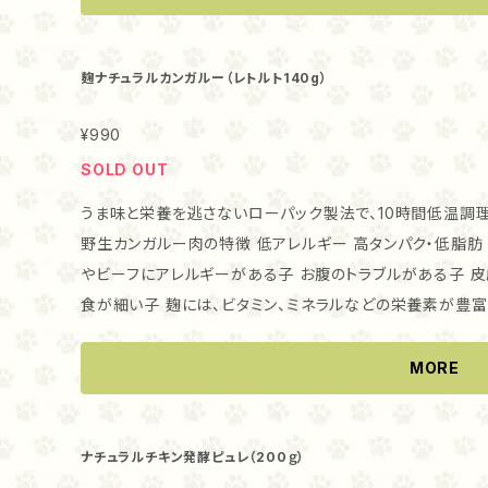
冷凍でお届けします。冷蔵庫で自然解凍し、解凍後は必ず冷蔵庫
る量 小型犬、猫ちゃんの場合、1回大さじ1程度、1日1-2回、70ｇで4-
ション 70ｇ・140ｇ ・送料 クール便でお送りします。
麹ナチュラルカンガルー（レトルト140g）
¥990
SOLD OUT
うま味と栄養を逃さないローパック製法で、10時間低温調理し
野生カンガルー肉の特徴 低アレルギー 高タンパク・低脂肪 鉄分が豊富 ・こんな子に
やビーフにアレルギーがある子 お腹のトラブルがある子 
食が細い子 麹には、ビタミン、ミネラルなどの栄養素が豊
不足が気になる子にもおすすめです。 ・与え方 そのままおやつとして、フードのトッピングとして、手作り
ごはんの素材としてもお使いいただけます。 猫ちゃんは、新しい食べものに警戒する子もいます。 そのま
MORE
までは食べない場合には いつも食べているフードに混ぜて、少しず
冷凍でお届けします。冷蔵庫で自然解凍し、解凍後は必ず冷蔵庫
る量 小型犬、猫ちゃんの場合、1回大さじ1程度、1日1-2回、70ｇで4-
ナチュラルチキン発酵ピュレ（200ｇ）
ション 70ｇ・140ｇ ・送料 クール便でお送りします。