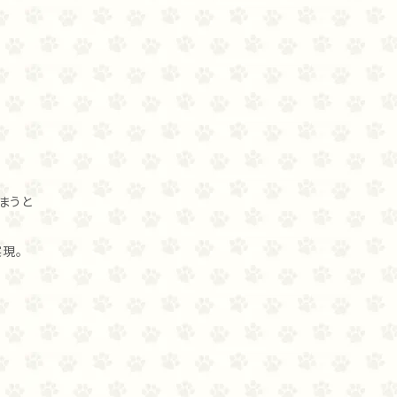
まうと
現。
。