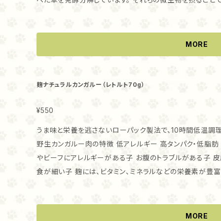
です。 
効果が期待されています。 ・グラスフェッドとは 通常、飼料には穀物等が入りますが、牧草だけで飼育す
る飼育方法をグラスフェッドと呼びます。 グラスフェッド
とが特徴です。 ・『やさしい85ごはん』のトライプの特徴 トライプに、自然栽培米麹を合わせ、動物性と植
MORE
物性両方の有用菌が含まれた新しいトライプを作りました。
康を守るのは『やさしい85ごはん』だけ！ ・こんな子におすすめ！ お腹のトラブルがある子はもちろん、ト
ライプ独特の香りが、猫ちゃんワンちゃんの食欲を刺激します
麹ナチュラルカンガルー（レトルト70g）
には、ビタミン、ミネラルなどの栄養素が豊富に含まれてい
る子にもおすすめです。 ・与え方 そのままおやつとして、フードのトッピングとして、手作りごはんの素材
¥550
としてもお使いいただけます。 猫ちゃんは、新しい食べものに警戒する子もいます。 トライプを始めて食
うま味と栄養を逃さないローパック製法で、10時間低温調理し
べる猫ちゃんで、そのままでは食べない場合には いつも食
野生カンガルー肉の特徴 低アレルギー 高タンパク・低脂肪 鉄分が豊富 ・こんな子に
ください。 ・保存方法 冷凍でお届けします。冷蔵庫で自然解凍し、解凍後は必ず冷蔵庫保存しお早目に
やビーフにアレルギーがある子 お腹のトラブルがある子 
お使いください。 ・与える量 小型犬、猫ちゃんの場合、1回大さじ1程度、1日1-2回、70ｇで4-5回分が目安
食が細い子 麹には、ビタミン、ミネラルなどの栄養素が豊
です。 ・
不足が気になる子にもおすすめです。 ・与え方 そのままおやつとして、フードのトッピングとして、手作り
ごはんの素材としてもお使いいただけます。 猫ちゃんは、新しい食べものに警戒する子もいます。 そのま
までは食べない場合には いつも食べているフードに混ぜて、少しず
MORE