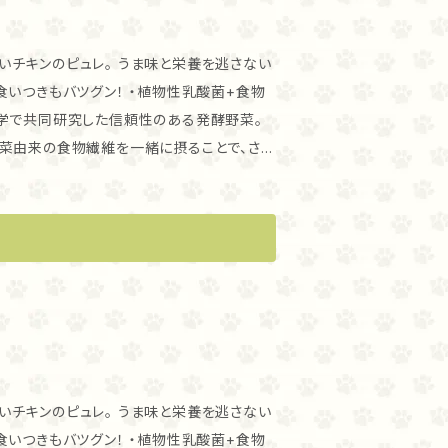
 うま味と栄養を逃さない
ン！ ・植物性乳酸菌+食物
学で共同研究した信頼性のある発酵野菜。
菜由来の食物繊維を一緒に摂ることで、さら
です。ナチュラルチキン発酵ピュレは、50％
タミン、ミネラル、ポリフェノールを摂るこ
ゃんにもおすすめです。 ・与え方 こ
素材としてもお使いいただけます。 猫ちゃ
を始めて食べる猫ちゃんで、そのままでは食べ
ださい。 ・与える量 小型犬、
がら与えてください。 100ｇで3-4日が目
 うま味と栄養を逃さない
ン！ ・植物性乳酸菌+食物