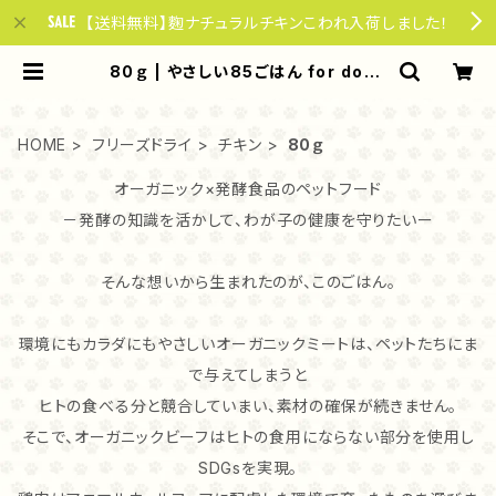
【送料無料】麴ナチュラルチキンこわれ入荷しました！
80ｇ | やさしい85ごはん for dogs
& cats
HOME
フリーズドライ
チキン
80ｇ
オーガニック×発酵食品のペットフード
－発酵の知識を活かして、わが子の健康を守りたいー
そんな想いから生まれたのが、このごはん。
環境にもカラダにもやさしいオーガニックミートは、ペットたちにま
で与えてしまうと
ヒトの食べる分と競合していまい、素材の確保が続きません。
そこで、オーガニックビーフはヒトの食用にならない部分を使用し
SDGsを実現。