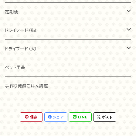
る子もいます。 フリーズドライを始めて食べる猫ちゃん
の酵素でタンパク質が消化されやすくなっていますか
40ｇ
40ｇ
カンガルー
トライプ（ビーフ）
で、そのままでは食べない場合には いつも食べている
定期便
ら、高齢で消化吸収力が落ちてきた子や食が細い子に
フードに混ぜたり、お湯に戻して柔らかくして与えてみ
もおすすめです！ ・与え方 このままおやつとして、フー
てください。 ・与える量 小型犬、猫ちゃんの場合、1日2
80ｇ
80ｇ
ドのトッピングとして、また、ぱさぱさとした食感が苦手
40ｇ
フィッシュ
フリーズドライ
ドライフード（猫）
×2センチ角、20ｇで1週間が目安です。 ・送料 クリック
な子にはお湯で戻して柔らかくしてあげることもできる
ポストで送料無料です。
ので、その子にあった食べさせ方を選んでくださいね。
こわれ
こわれ
80ｇ
麹ナチュラルチキン（80ｇ）
カンガルー
麹ナチュラルチキン
ブリスミックス
ドライフード（犬）
猫ちゃんは、新しい食べものに警戒する子もいます。 フ
リーズドライを始めて食べる猫ちゃんで、そのままでは
こわれ（100ｇ）
食べない場合には いつも食べているフードに混ぜた
麹ナチュラルチキン（40ｇ）
チキン
麹ナチュラルカンガルー
アレヴァ
アカナ
ペット用品
り、お湯に戻して柔らかくして与えてみてください。 ・与
える量 小型犬、猫ちゃんの場合、1日2×2センチ角、20
グラスフェッド麴トライプ（80ｇ）
ラム
グラスフェッド麴トライプ
アカナ
アレヴァ
手作り発酵ごはん講座
ｇで1週間が目安です。 ・送料 クリックポストで送料無
料です。
グラスフェッド麴トライプ（40ｇ）
オリジン
オリジン
麹ナチュラルカンガルー（８０ｇ）
保存
シェア
LINE
ポスト
麴ナチュラルカンガルー（４０ｇ）