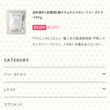
ック製法で、ムネ肉と自然栽培米麹を10時間低温調理
したのちフリーズドライ加工しているため食いつきもバ
送料無料【定期便】麹ナチュラルチキン・フリーズドラ
ツグンです！ ・『やさしい85ごはん』のフリーズドライの
イ80ｇ
特徴 高たんぱく低カロリーなムネ肉に、自然栽培米麹
を合わせた新しいフリーズドライを作りました。 フリー
¥3,951
5%OFF
ズドライに麹をあわせた整腸効果が期待できるフリー
ズドライは『やさしい85ごはん』だけ！ ・飲む点滴！甘麹
『やさしい85ごはん』一番人気の国産無投薬・平飼いチ
麹菌による整腸効果のほか、ビタミン、ミネラルが豊富
キンのフリーズドライ。 うま味と栄養を逃さないローパ
で、飲む点滴とも呼ばれる甘麹。 『やさしい85ごはん』
ック製法で、ムネ肉と自然栽培米麹を10時間低温調理
のフリーズドライには、甘麹が含まれています。 ・こんな
したのちフリーズドライ加工しているため食いつきもバ
CATEGORY
子におすすめ！ お腹が弱い 便秘がち 皮膚トラブルが
ツグンです！ ・『やさしい85ごはん』のフリーズドライの
ある 涙ヤケが気になる etc… お腹のトラブルがあ
特徴 高たんぱく低カロリーなムネ肉に、自然栽培米麹
る子はもちろん、麹の酵素でタンパク質が消化されやす
を合わせた新しいフリーズドライを作りました。 フリー
フリーズドライ
くなっていますから、高齢で消化吸収力が落ちてきた子
ズドライに麹をあわせた整腸効果が期待できるフリー
や食が細い子にもおすすめです！ ・与え方 このままお
ズドライは『やさしい85ごはん』だけ！ ・飲む点滴！甘麹
チキン
レトルト
やつとして、フードのトッピングとして、また、ぱさぱさと
麹菌による整腸効果のほか、ビタミン、ミネラルが豊富
した食感が苦手な子にはお湯で戻して柔らかくしてあ
で、飲む点滴とも呼ばれる甘麹。 『やさしい85ごはん』
げることもできるので、その子にあった食べさせ方を選
のフリーズドライには、甘麹が含まれています。 ・こんな
20ｇ
トライプ（ビーフ）
チキン
サプリメント
んでくださいね。 猫ちゃんは、新しい食べものに警戒す
子におすすめ！ お腹のトラブルがある子はもちろん、麹