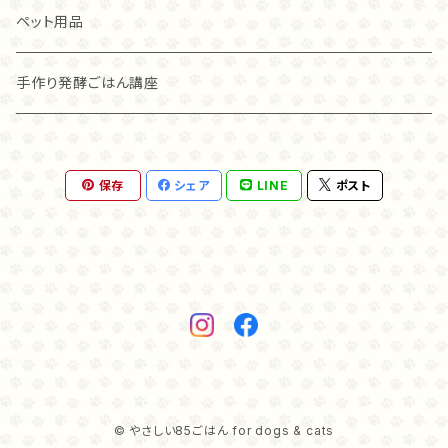
こわれ（100ｇ）
麹ナチュラルチキン（40ｇ）
チキン
麹ナチュラルカンガルー
アレヴァ
アカナ
ペット用品
グラスフェッド麴トライプ（80ｇ）
ラム
グラスフェッド麴トライプ
アカナ
アレヴァ
手作り発酵ごはん講座
グラスフェッド麴トライプ（40ｇ）
オリジン
オリジン
麹ナチュラルカンガルー（８０ｇ）
保存
シェア
LINE
ポスト
麴ナチュラルカンガルー（４０ｇ）
© やさしい85ごはん for dogs & cats