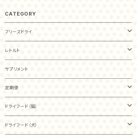
・手作りごはんにも発酵にも興味はあるけれど、何から
始めたらよいかわからない… ・市販のフードやおやつ
CATEGORY
は、添加物が心配… ・家族の一員として、食生活にまで
こだわりたい！ ・わんちゃん猫ちゃんの美味しい顔が見
たい！ ・自己満足でもよい！手作りしたい！！ などなど、
フリーズドライ
大切なわが子に、1日でも長く健康で楽しい毎日を送っ
てみたいと思われている方 【講座内容】 ・腸活がなぜ
チキン
レトルト
健康に役立つのか？ ・発酵とは？ ・わんちゃん猫ちゃん
が食べても安心の発酵食品の紹介 ・発酵食品の取り
入れ方 ・麹を使って作るクッキーの作り方 【日時】 6月
20ｇ
トライプ（ビーフ）
チキン
サプリメント
21日19時半～20時半 6月25日19時半～20時半 録画
視聴も可能です。 【ご参加方法】 ご購入後、メールでの
40ｇ
40ｇ
カンガルー
トライプ（ビーフ）
定期便
確認を持ちまして、ご参加確定とさせていただきます。
開催日までに、メールにて当日のURLとテキストをお送
80ｇ
80ｇ
りいたします。 ※開催日を過ぎてからのお申込みは す
40ｇ
フィッシュ
フリーズドライ
ドライフード（猫）
べて録画受講となります。 録画視聴の方は、PDFテキ
ストと作り方動画をお送りいたします。
こわれ
こわれ
80ｇ
麹ナチュラルチキン（80ｇ）
カンガルー
麹ナチュラルチキン
ブリスミックス
ドライフード（犬）