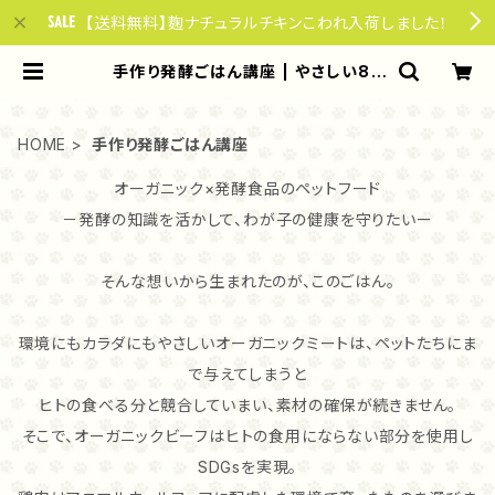
【送料無料】麴ナチュラルチキンこわれ入荷しました！
手作り発酵ごはん講座 | やさしい85
ごはん for dogs & cats
HOME
手作り発酵ごはん講座
オーガニック×発酵食品のペットフード
－発酵の知識を活かして、わが子の健康を守りたいー
そんな想いから生まれたのが、このごはん。
環境にもカラダにもやさしいオーガニックミートは、ペットたちにま
で与えてしまうと
ヒトの食べる分と競合していまい、素材の確保が続きません。
そこで、オーガニックビーフはヒトの食用にならない部分を使用し
SDGsを実現。