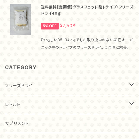
したのちフリーズドライ加工しているため食いつきもバ
リーズドライを始めて食べる猫ちゃんで、そのままでは
るのは『やさしい85ごはん』だけ！ ・こんな子におすす
送料無料【定期便】グラスフェッド麴トライプ・フリーズ
ツグンです！ ・『やさしい85ごはん』のフリーズドライの
食べない場合には いつも食べているフードに混ぜた
め！ お腹のトラブルがある子はもちろん、トライプ独特
ドライ40ｇ
特徴 高たんぱく低カロリーなムネ肉に、自然栽培米麹
り、お湯に戻して柔らかくして与えてみてください。 ・与
の香りが、猫ちゃんワンちゃんの食欲を刺激しますか
を合わせた新しいフリーズドライを作りました。 フリー
える量 小型犬、猫ちゃんの場合、1日2×2センチ角、20
¥2,508
5%OFF
ら、食が細い子にもおすすめです！ ・与え方 このままお
ズドライに麹をあわせた整腸効果が期待できるフリー
ｇで1週間が目安です。 ・送料 クリックポストで送料無
やつとして、フードのトッピングとして、また、固いのが苦
ズドライは『やさしい85ごはん』だけ！ ・飲む点滴！甘麹
料です。
『やさしい85ごはん』でしか取り扱いのない国産オーガ
手な子にはお湯で戻して柔らかくしてあげることもでき
麹菌による整腸効果のほか、ビタミン、ミネラルが豊富
ニック牛のトライプのフリーズドライ。 うま味と栄養を
るので、その子にあった食べさせ方を選んでください
で、飲む点滴とも呼ばれる甘麹。 『やさしい85ごはん』
逃さないローパック製法で、10時間低温調理したのち
ね。 猫ちゃんは、新しい食べものに警戒する子もいま
のフリーズドライには、甘麹が含まれています。 ・こんな
フリーズドライ加工しているため、食いつきもバツグン
す。 トライプを始めて食べる猫ちゃんで、そのままでは
CATEGORY
子におすすめ！ お腹のトラブルがある子はもちろん、麹
です！ ・トライプとは トライプとは、草食動物の胃のこ
食べない場合には いつも食べているフードに混ぜた
の酵素でタンパク質が消化されやすくなっていますか
と。 草食動物の胃には、微生物が棲みついていて食べ
り、お湯に戻して柔らかくして与えてみてください。 ・与
ら、高齢で消化吸収力が落ちてきた子や食が細い子に
た草を発酵分解しています。 それらの微生物を摂るこ
フリーズドライ
える量 小型犬、猫ちゃんの場合、1日2×2センチ角、20
もおすすめです！ ・与え方 このままおやつとして、フー
とで、猫ちゃんワンちゃんのお腹の調子を整える効果が
ｇで1週間が目安です。 ・送料 クリックポストで送料無
ドのトッピングとして、また、ぱさぱさとした食感が苦手
期待されています。 ・グラスフェッドとは 通常、飼料に
料です。
チキン
レトルト
な子にはお湯で戻して柔らかくしてあげることもできる
は穀物等が入りますが、牧草だけで飼育する飼育方法
ので、その子にあった食べさせ方を選んでくださいね。
をグラスフェッドと呼びます。 グラスフェッドで飼育され
猫ちゃんは、新しい食べものに警戒する子もいます。 フ
た牛肉は脂肪酸のバランスが良いことが特徴です。 ・
20ｇ
トライプ（ビーフ）
チキン
サプリメント
リーズドライを始めて食べる猫ちゃんで、そのままでは
『やさしい85ごはん』のトライプの特徴 トライプに、自
食べない場合には いつも食べているフードに混ぜた
然栽培米麹を合わせ、動物性と植物性両方の有用菌が