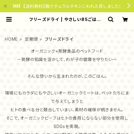
【送料無料】麴ナチュラルチキンこわれ入荷しました！
フリーズドライ | やさしい85ごはん f
or dogs & cats
HOME
定期便
フリーズドライ
オーガニック×発酵食品のペットフード
－発酵の知識を活かして、わが子の健康を守りたいー
そんな想いから生まれたのが、このごはん。
環境にもカラダにもやさしいオーガニックミートは、ペットたちにま
で与えてしまうと
ヒトの食べる分と競合していまい、素材の確保が続きません。
そこで、オーガニックビーフはヒトの食用にならない部分を使用し
SDGsを実現。