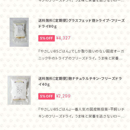
キンのフリーズドライ。 うま味と栄養を逃さないローパ
ック製法で、ムネ肉と自然栽培米麹を10時間低温調理
したのちフリーズドライ加工しているため食いつきもバ
送料無料【定期便】グラスフェッド麴トライプ・フリーズ
ツグンです！ ・『やさしい85ごはん』のフリーズドライの
ドライ80ｇ
特徴 高たんぱく低カロリーなムネ肉に、自然栽培米麹
を合わせた新しいフリーズドライを作りました。 フリー
¥4,327
5%OFF
ズドライに麹をあわせた整腸効果が期待できるフリー
ズドライは『やさしい85ごはん』だけ！ ・飲む点滴！甘麹
『やさしい85ごはん』でしか取り扱いのない国産オーガ
麹菌による整腸効果のほか、ビタミン、ミネラルが豊富
ニック牛のトライプのフリーズドライ。 うま味と栄養を
で、飲む点滴とも呼ばれる甘麹。 『やさしい85ごはん』
逃さないローパック製法で、10時間低温調理したのち
のフリーズドライには、甘麹が含まれています。 ・こんな
フリーズドライ加工しているため、食いつきもバツグン
子におすすめ！ お腹のトラブルがある子はもちろん、麹
送料無料【定期便】麹ナチュラルチキン・フリーズドラ
です！ ・トライプとは トライプとは、草食動物の胃のこ
の酵素でタンパク質が消化されやすくなっていますか
イ40ｇ
と。 草食動物の胃には、微生物が棲みついていて食べ
ら、高齢で消化吸収力が落ちてきた子や食が細い子に
た草を発酵分解しています。 それらの微生物を摂るこ
¥2,299
5%OFF
もおすすめです！ ・与え方 このままおやつとして、フー
とで、猫ちゃんワンちゃんのお腹の調子を整える効果が
ドのトッピングとして、また、ぱさぱさとした食感が苦手
期待されています。 ・『やさしい85ごはん』のトライプの
『やさしい85ごはん』一番人気の国産無投薬・平飼いチ
な子にはお湯で戻して柔らかくしてあげることもできる
特徴 トライプに、自然栽培米麹を合わせ、動物性と植
キンのフリーズドライ。 うま味と栄養を逃さないローパ
ので、その子にあった食べさせ方を選んでくださいね。
物性両方の有用菌が含まれた新しいトライプを作りま
ック製法で、ムネ肉と自然栽培米麹を10時間低温調理
猫ちゃんは、新しい食べものに警戒する子もいます。 フ
した。 2つの有用菌の働きで、大切なわが子の健康を守