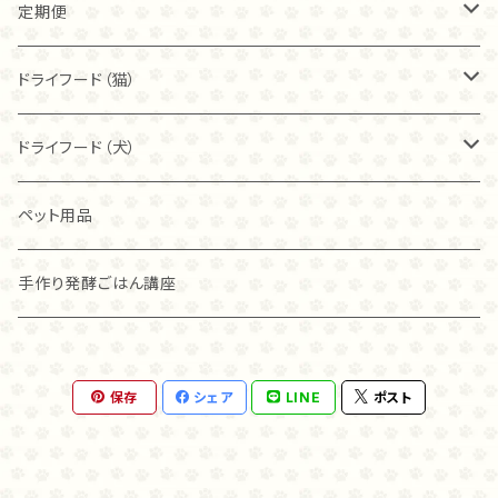
40ｇ
40ｇ
カンガルー
トライプ（ビーフ）
り、お湯に戻して柔らかくして与えてみてください。 ・与
定期便
含まれた新しいトライプを作りました。 2つの有用菌の
える量 小型犬、猫ちゃんの場合、1日2×2センチ角、20
働きで、大切なわが子の健康を守るのは『やさしい85
ｇで1週間が目安です。 ・送料 クリックポストで送料無
80ｇ
80ｇ
ごはん』だけ！ ・こんな子におすすめ！ お腹のトラブル
40ｇ
フィッシュ
フリーズドライ
ドライフード（猫）
料です。
がある子はもちろん、トライプ独特の香りが、猫ちゃん
ワンちゃんの食欲を刺激しますから、食が細い子にもお
こわれ
こわれ
80ｇ
麹ナチュラルチキン（80ｇ）
カンガルー
麹ナチュラルチキン
ブリスミックス
ドライフード（犬）
すすめです！ ・与え方 このままおやつとして、フードのト
ッピングとして、また、固いのが苦手な子にはお湯で戻
こわれ（100ｇ）
して柔らかくしてあげることもできるので、その子にあ
麹ナチュラルチキン（40ｇ）
チキン
麹ナチュラルカンガルー
アレヴァ
アカナ
ペット用品
った食べさせ方を選んでくださいね。 猫ちゃんは、新し
い食べものに警戒する子もいます。 トライプを始めて食
グラスフェッド麴トライプ（80ｇ）
ラム
グラスフェッド麴トライプ
アカナ
アレヴァ
手作り発酵ごはん講座
べる猫ちゃんで、そのままでは食べない場合には いつ
も食べているフードに混ぜたり、お湯に戻して柔らかく
グラスフェッド麴トライプ（40ｇ）
して与えてみてください。 ・与える量 小型犬、猫ちゃん
オリジン
オリジン
の場合、1日2×2センチ角、20ｇで1週間が目安です。 ・
送料 クリックポストで送料無料です。
麹ナチュラルカンガルー（８０ｇ）
保存
シェア
LINE
ポスト
麴ナチュラルカンガルー（４０ｇ）