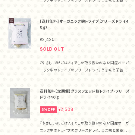
ニック牛のトライプのフリーズドライ。 うま味と栄養を
逃さないローパック製法で、10時間低温調理したのち
フリーズドライ加工しているため、食いつきもバツグン
【送料無料】オーガニック麹トライプ（フリーズドライ4
です！ ・トライプとは トライプとは、草食動物の胃のこ
0ｇ）
と。 草食動物の胃には、微生物が棲みついていて食べ
た草を発酵分解しています。 それらの微生物を摂るこ
¥2,420
とで、猫ちゃんワンちゃんのお腹の調子を整える効果が
SOLD OUT
期待されています。 ・グラスフェッドとは 通常、飼料に
は穀物等が入りますが、牧草だけで飼育する飼育方法
『やさしい85ごはん』でしか取り扱いのない国産オーガ
をグラスフェッドと呼びます。 グラスフェッドで飼育され
ニック牛のトライプのフリーズドライ。 うま味と栄養を
た牛肉は脂肪酸のバランスが良いことが特徴です。 ・
逃さないローパック製法で、10時間低温調理したのち
『やさしい85ごはん』のトライプの特徴 トライプに、自
フリーズドライ加工しているため、食いつきもバツグン
然栽培米麹を合わせ、動物性と植物性両方の有用菌が
送料無料【定期便】グラスフェッド麴トライプ・フリーズ
です！ ・トライプとは トライプとは、草食動物の胃のこ
含まれた新しいトライプを作りました。 2つの有用菌の
ドライ40ｇ
と。 草食動物の胃には、微生物が棲みついていて食べ
働きで、大切なわが子の健康を守るのは『やさしい85
た草を発酵分解しています。 それらの微生物を摂るこ
ごはん』だけ！ ・こんな子におすすめ！ お腹が弱い 便秘
¥2,508
5%OFF
とで、猫ちゃんワンちゃんのお腹の調子を整える効果が
がち 皮膚トラブルがある 涙ヤケが気になる etc…
期待されています。 ・『やさしい85ごはん』のトライプの
お腹のトラブルがある子はもちろん、トライプ独特の香
『やさしい85ごはん』でしか取り扱いのない国産オーガ
特徴 トライプに、自然栽培米麹を合わせ、動物性と植
りが、猫ちゃんワンちゃんの食欲を刺激しますから、食
ニック牛のトライプのフリーズドライ。 うま味と栄養を