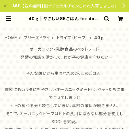
【送料無料】麴ナチュラルチキンこわれ入荷しました！
40ｇ | やさしい85ごはん for dogs
& cats
HOME
フリーズドライ
トライプ（ビーフ）
40ｇ
オーガニック×発酵食品のペットフード
－発酵の知識を活かして、わが子の健康を守りたいー
そんな想いから生まれたのが、このごはん。
環境にもカラダにもやさしいオーガニックミートは、ペットたちにま
で与えてしまうと
ヒトの食べる分と競合していまい、素材の確保が続きません。
そこで、オーガニックビーフはヒトの食用にならない部分を使用し
SDGsを実現。