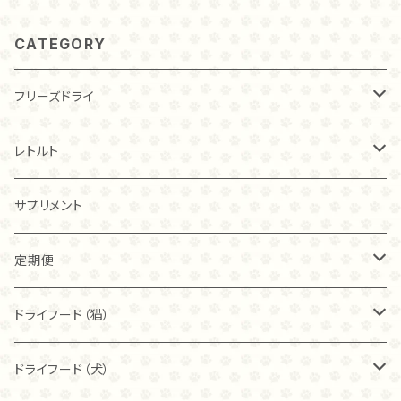
物性両方の有用菌が含まれた新しいトライプを作りま
が細い子にもおすすめです！ ・与え方 このままおやつ
逃さないローパック製法で、10時間低温調理したのち
した。 2つの有用菌の働きで、大切なわが子の健康を守
として、フードのトッピングとして、また、固いのが苦手
フリーズドライ加工しているため、食いつきもバツグン
CATEGORY
るのは『やさしい85ごはん』だけ！ ・こんな子におすす
な子にはお湯で戻して柔らかくしてあげることもできる
です！ ・トライプとは トライプとは、草食動物の胃のこ
め！ お腹が弱い 便秘がち 皮膚トラブルがある 涙ヤケ
ので、その子にあった食べさせ方を選んでくださいね。
と。 草食動物の胃には、微生物が棲みついていて食べ
が気になる etc… お腹のトラブルがある子はもち
猫ちゃんは、新しい食べものに警戒する子もいます。 ト
た草を発酵分解しています。 それらの微生物を摂るこ
フリーズドライ
ろん、トライプ独特の香りが、猫ちゃんワンちゃんの食欲
ライプを始めて食べる猫ちゃんで、そのままでは食べな
とで、猫ちゃんワンちゃんのお腹の調子を整える効果が
を刺激しますから、食が細い子にもおすすめです！ ・与
い場合には いつも食べているフードに混ぜたり、お湯
期待されています。 ・グラスフェッドとは 通常、飼料に
チキン
レトルト
え方 このままおやつとして、フードのトッピングとして、
に戻して柔らかくして与えてみてください。 ・与える量
は穀物等が入りますが、牧草だけで飼育する飼育方法
また、固いのが苦手な子にはお湯で戻して柔らかくして
小型犬、猫ちゃんの場合、1日2×2センチ角、20ｇで1週
をグラスフェッドと呼びます。 グラスフェッドで飼育され
あげることもできるので、その子にあった食べさせ方を
た牛肉は脂肪酸のバランスが良いことが特徴です。 ・
間が目安です。 ・送料 クリックポストで送料無料です。
20ｇ
トライプ（ビーフ）
チキン
サプリメント
選んでくださいね。 猫ちゃんは、新しい食べものに警戒
『やさしい85ごはん』のトライプの特徴 トライプに、自
する子もいます。 トライプを始めて食べる猫ちゃんで、
然栽培米麹を合わせ、動物性と植物性両方の有用菌が
40ｇ
40ｇ
カンガルー
トライプ（ビーフ）
そのままでは食べない場合には いつも食べているフー
定期便
含まれた新しいトライプを作りました。 2つの有用菌の
ドに混ぜたり、お湯に戻して柔らかくして与えてみてく
働きで、大切なわが子の健康を守るのは『やさしい85
ださい。 ・与える量 小型犬、猫ちゃんの場合、1日2×2セ
80ｇ
80ｇ
ごはん』だけ！ ・こんな子におすすめ！ お腹のトラブル
40ｇ
フィッシュ
フリーズドライ
ドライフード（猫）
ンチ角、20ｇで1週間が目安です。 ・サイズバリエーショ
がある子はもちろん、トライプ独特の香りが、猫ちゃん
ン 小さ目20ｇ、お得な80ｇもございます。 ・送料 クリ
ワンちゃんの食欲を刺激しますから、食が細い子にもお
こわれ
こわれ
80ｇ
麹ナチュラルチキン（80ｇ）
ックポストで送料無料です。
カンガルー
麹ナチュラルチキン
ブリスミックス
ドライフード（犬）
すすめです！ ・与え方 このままおやつとして、フードのト
ッピングとして、また、固いのが苦手な子にはお湯で戻