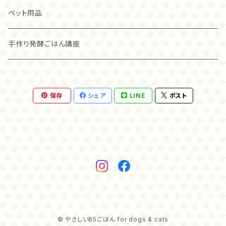
こわれ（100ｇ）
して柔らかくしてあげることもできるので、その子にあ
麹ナチュラルチキン（40ｇ）
チキン
麹ナチュラルカンガルー
アレヴァ
アカナ
ペット用品
った食べさせ方を選んでくださいね。 猫ちゃんは、新し
い食べものに警戒する子もいます。 トライプを始めて食
グラスフェッド麴トライプ（80ｇ）
ラム
グラスフェッド麴トライプ
アカナ
アレヴァ
手作り発酵ごはん講座
べる猫ちゃんで、そのままでは食べない場合には いつ
も食べているフードに混ぜたり、お湯に戻して柔らかく
グラスフェッド麴トライプ（40ｇ）
して与えてみてください。 ・与える量 小型犬、猫ちゃん
オリジン
オリジン
の場合、1日2×2センチ角、20ｇで1週間が目安です。 ・
送料 クリックポストで送料無料です。
麹ナチュラルカンガルー（８０ｇ）
保存
シェア
LINE
ポスト
麴ナチュラルカンガルー（４０ｇ）
© やさしい85ごはん for dogs & cats