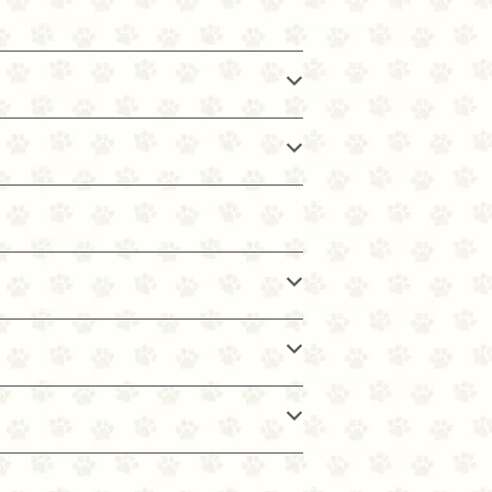
レバー, 新鮮七面鳥レバー, 新鮮鶏心臓, 新
ト鶏肉,ディハイドレート七面鳥肉, ディハイ
レート七面鳥レバー, 丸ごとグリーンピース,
臓, ピント豆, ヒヨコ豆, グリーンレンズ
骨, 七面鳥軟骨, ドライケルプフリーズドライ
バー新鮮丸ごとカボチャ, 新鮮丸ごとバター
シ菜, 新鮮コラードグリーン, 新鮮カブラ菜,
ボチャの種, ヒマワリの種, 亜鉛タンパク化合
ターメリック, サルサ根, アルテア根, ローズ
ルス菌発酵生成物, 乾燥 プロバイオティクス