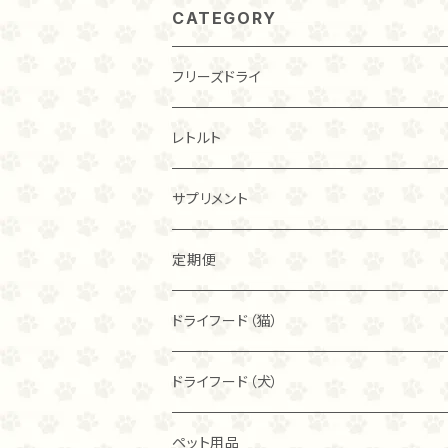
CATEGORY
フリーズドライ
チキン
レトルト
20ｇ
トライプ（ビーフ）
チキン
サプリメント
40ｇ
40ｇ
カンガルー
トライプ（ビーフ）
定期便
80ｇ
80ｇ
40ｇ
フィッシュ
フリーズドライ
ドライフード（猫）
こわれ
こわれ
80ｇ
麹ナチュラルチキン（80ｇ）
カンガルー
麹ナチュラルチキン
ブリスミックス
ドライフード（犬）
こわれ（100ｇ）
麹ナチュラルチキン（40ｇ）
チキン
麹ナチュラルカンガルー
アレヴァ
アカナ
ペット用品