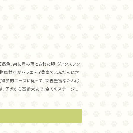
動物原材料がバラエティ豊富でふんだんに含
ドは、子犬から高齢犬まで、全てのステージの
された家禽肉ミールは含んでいません。 他
に含まれる肉のまる3分の2は、新鮮（保存剤
が、あなたの犬に必要な殆ど全ての栄養分を提