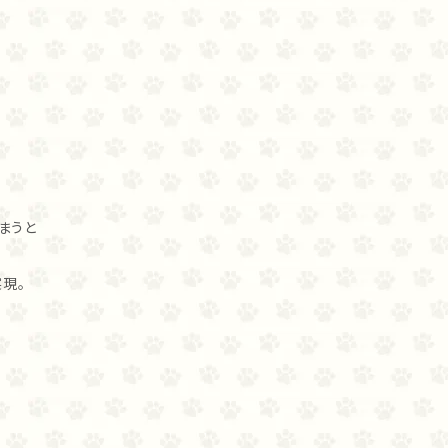
まうと
現。
。