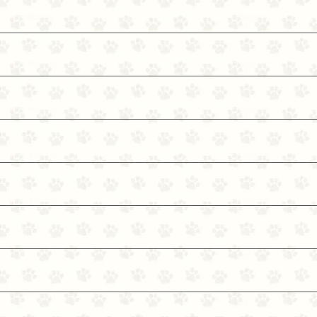
供します。 ゆっくりとフリーズドライされたレバーの注入が、オリジンの風味とおいしさを自然に高めます
ので、選り好みをするワンちゃんでも、とても喜びます。 【原材料】 新鮮鶏肉, 新鮮七面鳥肉, 新鮮イエロ
ーテイルカレイ, 新鮮全卵, 新鮮丸ごと大西洋サバ, 新鮮鶏
鮮七面鳥心臓新, 新鮮丸ごと大西洋ニシン, ディハイドレー
ドレート丸ごとサバ, ディハイドレート鶏レバー, ディハイド
丸ごとシロインゲン豆, 赤レンズ豆,新鮮チキンネック,新鮮鶏腎
豆, 鶏肉脂肪, 天然鶏肉風味, ニシン油, 粉砕鶏骨, 鶏軟
鶏レバーフリーズドライ 鶏レバー, フリーズドライ七面鳥レ
ナッツスクワッシュ, 新鮮ケール, 新鮮ホウレン草, 新鮮カラ
新鮮丸ごとニンジン, 新鮮丸ごとリンゴ, 新鮮丸ごと梨, カ
物, ミックストコフェロール（天然酸化防止剤）,チコリー根, 
ヒップ, ジュニパーベリー, 乾燥 ラクトバチルスアシドフィ
発酵生成物, 乾燥 ラクトバチルスカゼイ発酵生成物.