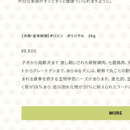
大切な家族がずっとずっと健康でいられますように。
【犬用・全年齢用】オリジン オリジナル 2kg
¥8,800
子犬から高齢犬まで 放し飼いされた新鮮鶏肉、七面鳥肉、天然魚、巣に産み落とされた卵 ダックスフン
トからグレートデンまで、あらゆる犬には、新鮮で丸ごとの
まれる食事を欲する生物学的ニーズがあります。 進化的、生物学的ニーズに従って、栄養豊富なたんぱ
く質が38%あり、低GI炭水化物が20%に抑えられたフー
犬に栄養を与えます。 肉の3分の1は、栄養のあるタンパク質の濃縮源としてのディハイドレート（新鮮肉
を低温で空気乾燥）鶏肉と七面鳥肉です。レンダリングで処理
のどの様なフードにも見られない、原材料リストのトップ10
MORE
を使わず冷蔵）または生（保存剤を使わず急速冷凍）です。 新鮮肉や臓器、軟骨に加え新鮮で丸ごとの魚
と全卵の栄養がぎっしりと詰まったWholePrey肉比率