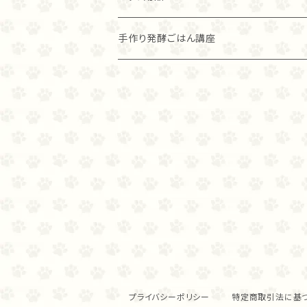
グラスフェッド麴トライプ（80ｇ）
ラム
グラスフェッド麴トライプ
アカナ
アレヴァ
手作り発酵ごはん講座
グラスフェッド麴トライプ（40ｇ）
オリジン
オリジン
麹ナチュラルカンガルー（８０ｇ）
麴ナチュラルカンガルー（４０ｇ）
プライバシーポリシー
特定商取引法に基