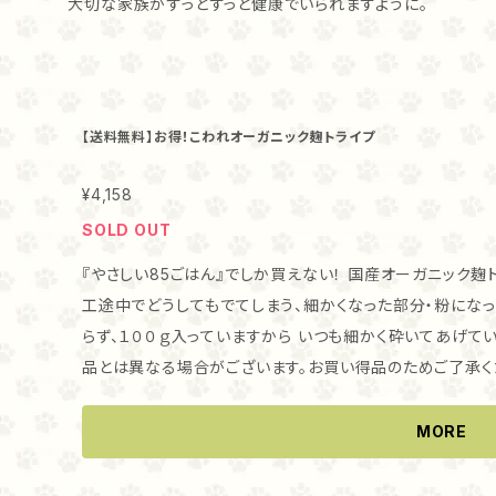
大切な家族がずっとずっと健康でいられますように。
【送料無料】お得！こわれオーガニック麹トライプ
¥4,158
SOLD OUT
『やさしい85ごはん』でしか買えない！ 国産オーガニック麹ト
工途中でどうしてもでてしまう、細かくなった部分・粉になった部分が入っ
らず、１００ｇ入っていますから いつも細かく砕いてあげて
品とは異なる場合がございます。お買い得品のためご了承くださいませ。） ・『やさし
ーズドライの特徴 高たんぱく低カロリーなムネ肉に、自然
作りました。 フリーズドライに麹をあわせた整腸効果が期待
MORE
だけ！ ・飲む点滴！甘麹 麹菌による整腸効果のほか、ビタミン、ミネラルが豊富で、飲む点滴とも呼ばれ
る甘麹。 『やさしい85ごはん』のフリーズドライには、甘麹が含まれています。 ・