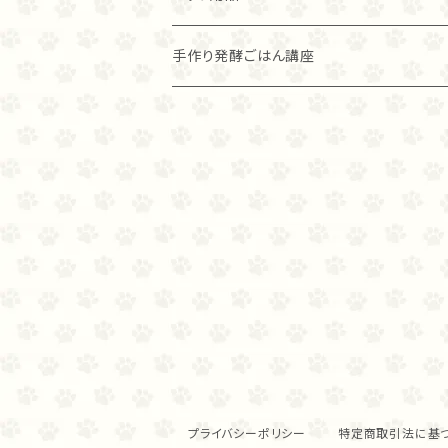
グラスフェッド麴トライプ（80ｇ）
ラム
グラスフェッド麴トライプ
アカナ
アレヴァ
手作り発酵ごはん講座
グラスフェッド麴トライプ（40ｇ）
オリジン
オリジン
麹ナチュラルカンガルー（８０ｇ）
麴ナチュラルカンガルー（４０ｇ）
プライバシーポリシー
特定商取引法に基