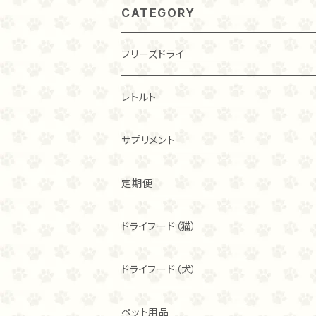
CATEGORY
フリーズドライ
チキン
レトルト
20ｇ
トライプ（ビーフ）
チキン
サプリメント
40ｇ
40ｇ
カンガルー
トライプ（ビーフ）
定期便
80ｇ
80ｇ
40ｇ
フィッシュ
フリーズドライ
ドライフード（猫）
こわれ
こわれ
80ｇ
麹ナチュラルチキン（80ｇ）
カンガルー
麹ナチュラルチキン
ブリスミックス
ドライフード（犬）
こわれ（100ｇ）
麹ナチュラルチキン（40ｇ）
チキン
麹ナチュラルカンガルー
アレヴァ
アカナ
ペット用品