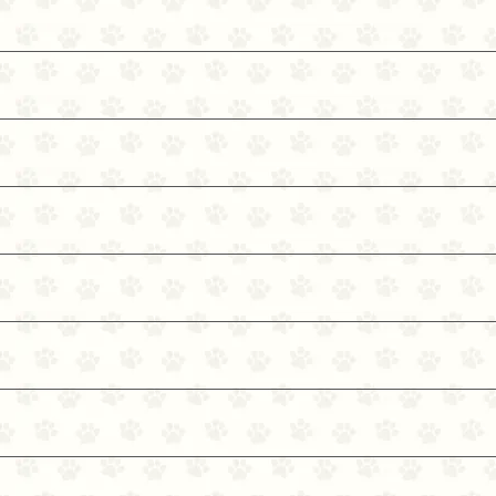
腹が弱い 便秘がち 皮膚トラブルがある 涙ヤケが気になる
ん、麹の酵素でタンパク質が消化されやすくなっていますか
細い子にもおすすめです！ ・与え方 このままおやつとして、フードのトッピングとして、また、ぱさぱさとし
た食感が苦手な子にはお湯で戻して柔らかくしてあげること
選んでくださいね。 猫ちゃんは、新しい食べものに警戒する子もいます。 フリーズドライを始めて食べる
猫ちゃんで、そのままでは食べない場合には いつも食べて
して与えてみてください。 ・与える量 小型犬、猫ちゃんの場合、1日2×2センチ角、20ｇで1週間が目安で
す。 ・送料 クリックポストで送料無料です。