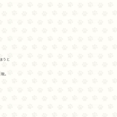
まうと
現。
。