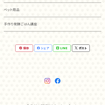
ッピングとして、また、固いのが苦手な子にはお湯で戻
こわれ（100ｇ）
して柔らかくしてあげることもできるので、その子にあ
麹ナチュラルチキン（40ｇ）
チキン
麹ナチュラルカンガルー
アレヴァ
アカナ
ペット用品
った食べさせ方を選んでくださいね。 猫ちゃんは、新し
い食べものに警戒する子もいます。 トライプを始めて食
グラスフェッド麴トライプ（80ｇ）
ラム
グラスフェッド麴トライプ
アカナ
アレヴァ
手作り発酵ごはん講座
べる猫ちゃんで、そのままでは食べない場合には いつ
も食べているフードに混ぜたり、お湯に戻して柔らかく
グラスフェッド麴トライプ（40ｇ）
して与えてみてください。 ・与える量 小型犬、猫ちゃん
オリジン
オリジン
の場合、1日2×2センチ角、20ｇで1週間が目安です。 ・
送料 クリックポストで送料無料です。
麹ナチュラルカンガルー（８０ｇ）
保存
シェア
LINE
ポスト
麴ナチュラルカンガルー（４０ｇ）