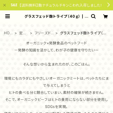
【送料無料】麴ナチュラルチキンこわれ入荷しました！
グラスフェッド麴トライプ（40ｇ） | や
さしい85ごはん for dogs & cats
HOM
定期
フリーズドラ
グラスフェッド麴トライプ（4
E
便
イ
0ｇ）
オーガニック×発酵食品のペットフード
－発酵の知識を活かして、わが子の健康を守りたいー
そんな想いから生まれたのが、このごはん。
環境にもカラダにもやさしいオーガニックミートは、ペットたちにま
で与えてしまうと
ヒトの食べる分と競合していまい、素材の確保が続きません。
そこで、オーガニックビーフはヒトの食用にならない部分を使用し
SDGsを実現。