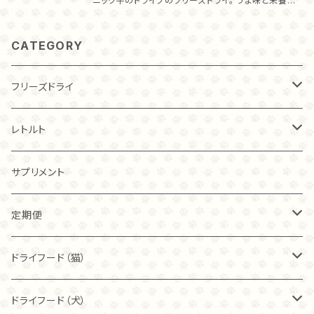
ニック牛のトライプのフリーズドライ。 うま味と栄養を
逃さないローパック製法で、10時間低温調理したのち
フリーズドライ加工しているため、食いつきもバツグン
CATEGORY
です！ ・トライプとは トライプとは、草食動物の胃のこ
と。 草食動物の胃には、微生物が棲みついていて食べ
た草を発酵分解しています。 それらの微生物を摂るこ
フリーズドライ
とで、猫ちゃんワンちゃんのお腹の調子を整える効果が
期待されています。 ・グラスフェッドとは 通常、飼料に
チキン
レトルト
は穀物等が入りますが、牧草だけで飼育する飼育方法
をグラスフェッドと呼びます。 グラスフェッドで飼育され
た牛肉は脂肪酸のバランスが良いことが特徴です。 ・
20ｇ
トライプ（ビーフ）
チキン
サプリメント
『やさしい85ごはん』のトライプの特徴 トライプに、自
然栽培米麹を合わせ、動物性と植物性両方の有用菌が
40ｇ
40ｇ
カンガルー
トライプ（ビーフ）
定期便
含まれた新しいトライプを作りました。 2つの有用菌の
働きで、大切なわが子の健康を守るのは『やさしい85
80ｇ
80ｇ
ごはん』だけ！ ・こんな子におすすめ！ お腹のトラブル
40ｇ
フィッシュ
フリーズドライ
ドライフード（猫）
がある子はもちろん、トライプ独特の香りが、猫ちゃん
ワンちゃんの食欲を刺激しますから、食が細い子にもお
こわれ
こわれ
80ｇ
麹ナチュラルチキン（80ｇ）
カンガルー
麹ナチュラルチキン
ブリスミックス
ドライフード（犬）
すすめです！ ・与え方 このままおやつとして、フードのト