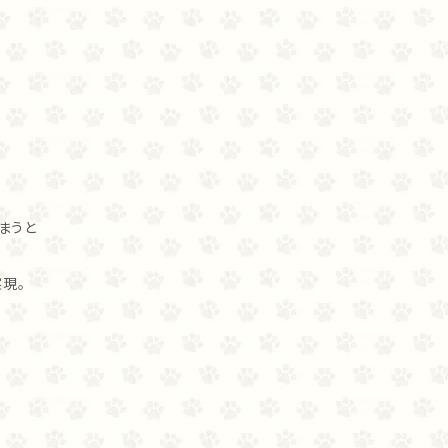
まうと
現。
。