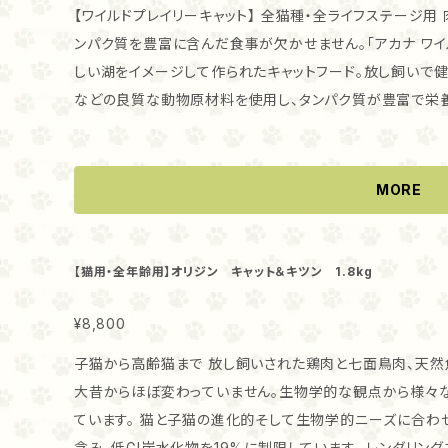
な状態で搬送される肉、レバー、心臓、腎臓、軟骨 放し飼
【ワイルドプレイリーキャット】 全猫種・全ライフステージ
送される肉、レバー、心臓、腎臓、軟骨 巣に産み落とされた
ンパク質を豊富に含んだ食事が欠かせません。「アカナ ワイ
ールアイ – カナダにある手つかずの自然が残る湖から取れ
しい湖をイメージして作られたキャットフード。放し飼いで
手つかずの自然が残る湖から取れる新鮮丸ごと獲物 サプリ
などの良質な動物原材料を使用し、タンパク質が豊富で栄養
見られない、アカナの新鮮で豊富な肉とWholePrey比
軟骨、骨をホールプレイ比率※で配合しているため、愛猫が
供給します。そのため、添加物またはサプリメントの添加が
栄養を余すところなく摂取することができます。 【グラスランドキャット】 全猫種・全ライフステージ用 猫
には動物性タンパク質をたっぷり含んだ食事が必要です。「ア
MORE
と寒い北方の湖をイメージして作られたキャットフード。鴨
然魚などの動物原材料を使用し、肉や内臓、軟骨、骨を含む
の原材料は、馴染みの信頼する生産者から、新鮮または生の
【猫用・全年齢用】オリジン キャット＆キツン 1.8kg
最高の原材料を使用したキャットフードは、愛猫が健康的に
ょう。食べつきが良いフードのため、偏食ぎみの子にオススメです。 【パシフィカキャット】 全猫
¥8,800
フステージ用 肉食動物の猫は生物学的に動物性タンパク質
子猫から高齢猫まで 放し飼いされた鶏肉と七面鳥肉、天然魚、巣に産み落とされた卵 猫の体の構造は
ィカキャット」は、魚肉、内臓、骨を含むホールプレイ比率※の
大昔からほぼ変わっていません。生物学的な観点から様々
に使用した魚を中心に配合したキャットフード。母なる自然
ています。 猫と子猫の進化的そして生物学的ニーズに合わせて、栄養豊富なたんぱく質を40%の割合で
し、愛猫が健康的にたくましく成長するためのお手伝いをし
含み、低GI炭水化物を19%に制限しています。 レンダリングされた家禽肉ミールは一切含まず、原料に含