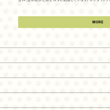
されている子のオススメです。
まれる3分の1の肉は、ディハイドレート鶏肉と七面鳥肉で
いるので、栄養価をそのまま濃縮した良質のタンパク源となります。 他のフードには見られ
リストのトップ10に含まれる肉の3分の2が、新鮮肉（保存
MORE
急速冷凍）です。 新鮮な肉や臓器、軟骨、プラス新鮮な丸ごと魚と新鮮な全卵の栄養がぎっしりと詰まっ
たWholePrey比率で、あなたの猫に必要な殆ど全ての自然な栄養源を提
ドライされたレバーの注入が風味と味を自然に高めるので、
味しく食べてくれます。 【原材料】 新鮮鶏肉, 新鮮七面鳥肉, 新鮮イエローテイルカレイ, 新鮮全卵, 新
鮮丸ごと大西洋サバ, 新鮮鶏レバー, 新鮮七面鳥レバー, 
面鳥心臓, ディハイドレート鶏肉, ディハイドレート七面鳥肉
ート鶏レバー, ディハイドレート七面鳥レバー, 丸ごとグリー
豆, 新鮮チキンネック, 新鮮鶏腎臓, 鶏肉脂肪, ピント豆,
ンズ豆繊維, ニシン油, 粉砕鶏骨, 鶏軟骨, 七面鳥軟骨, ド
ドライ七面鳥レバー, 新鮮丸ごとカボチャ, 新鮮丸ごとバタ
レン草, 新鮮カラシ菜, 新鮮コラードグリーン, 新鮮カブラ菜
鮮丸ごと梨, カボチャの種, ヒマワリの種, 塩化コリン, 亜
トコフェロール（天然酸化防止剤）, チコリー根, ターメリック,