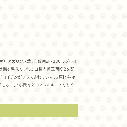
）、アガリクス茸、乳酸菌EF-2001、グルコ
状態を整えてくれる口腔内善玉菌K12を配
コンドロイチンがプラスされています。原材料は
うもろこし・小麦などのアレルギーとなりやす
スープ（天然風味料）・フラックスシード・塩
ル・チアシード・パンプキン・ブルーベリー・キ
・ラクトバチルスアシドフィルス菌・ビフィドバ
ス EF2001・アガリクス・ストレプトコッカ