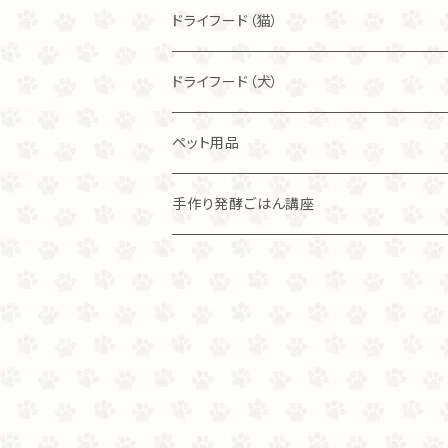
80ｇ
80ｇ
40ｇ
フィッシュ
フリーズドライ
ドライフード（猫）
こわれ
こわれ
80ｇ
麹ナチュラルチキン（80ｇ）
カンガルー
麹ナチュラルチキン
ブリスミックス
ドライフード（犬）
こわれ（100ｇ）
麹ナチュラルチキン（40ｇ）
チキン
麹ナチュラルカンガルー
アレヴァ
アカナ
ペット用品
グラスフェッド麴トライプ（80ｇ）
ラム
グラスフェッド麴トライプ
アカナ
アレヴァ
手作り発酵ごはん講座
グラスフェッド麴トライプ（40ｇ）
オリジン
オリジン
麹ナチュラルカンガルー（８０ｇ）
麴ナチュラルカンガルー（４０ｇ）