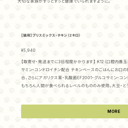
大切な家族がずっとずっと健康でいられますように。
【猫用】ブリスミックス・チキン（2キロ）
¥5,940
【取寄せ・発送までに3日程度かかります】 K12（口腔内善玉菌
サミン・コンドロイチン配合 チキンベースのごはんにお口の
合、さらにアガリクス茸・乳酸菌EF2001・グルコサミン・
もちろん人間が食べられるレベルのもののみ使用。大豆・と
い穀物は使用していません。 原材料 フレッシュチキン・ドライチキン・玄米・えんどう豆・白米・えんどう豆
粉・鶏脂肪（混合トコフェロールによる保存処理済）・チキン
化コリン・塩化カリウム・タウリン・グルコサミン塩酸塩・ケー
MORE
ヌア・ドライケルプ・ココナッツ・ほうれん草・人参・パパイア
クテリウムアニマリス・キレート亜鉛・エンテロコッカスフェカリ