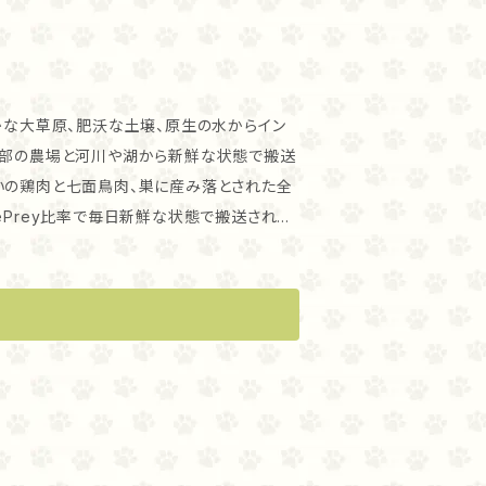
キレートマンガン・キレート銅・硫酸亜鉛・硫酸
ンB1）・ビタミンA・ビオチン・ヨウ化カリウ
ドキシン塩酸塩（ビタミンB6）・ビタミンB1
かな大草原、肥沃な土壌、原生の水からイン
西部の農場と河川や湖から新鮮な状態で搬送
ePrey比率で毎日新鮮な状態で搬送される
る、高たんぱ
猫の万全な健康状態へ導きます。原材料をご
の量は？ アカナに使
燥肉です。これらの原材料は、人間用食材と
特徴です。 放し飼い鶏肉– 地元の農場から新鮮