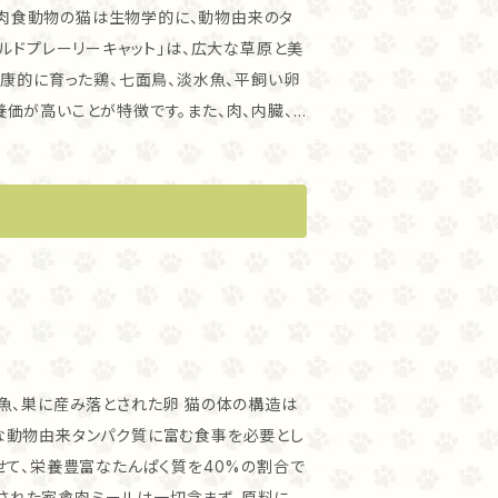
い七面鳥肉– 地元の農場から新鮮な状態で搬
用 肉食動物の猫は生物学的に、動物由来のタ
卵 – 地元の大草原農場の新鮮全卵 天然ウォ
ルドプレーリーキャット」は、広大な草原と美
る新鮮丸ごと獲物 天然マス – カナダにある
健康的に育った鶏、七面鳥、淡水魚、平飼い卵
メントは3種のみ従来のキャットフードには
価が高いことが特徴です。また、肉、内臓、
率での肉の含有量は、必須栄養素を自然な形で
健康的にたくましく成長するために必要な
殆ど必要ありません。
カナ グラスランドキャット」は、広大な草原
肉を中心に鶏、七面鳥、その他に平飼い卵、天
ホールプレイ比率※で配合しました。アカナ
状態で自社キッチンまで届けられています。
たくましく成長するためにきっと役立つでし
種・全ライ
の多い食事を必要とします。「アカナ パシフ
ニシン、サバ、カレイ、ヘイク、メバルを豊富
な動物由来タンパク質に富む食事を必要とし
がもたらした新鮮な原材料をたっぷり使用
ます。オメガ3が多く皮膚・被毛の健康を気に