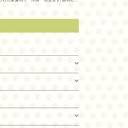
す。新鮮な肉を低温で調理し、空気乾燥させて
ない、原材料
剤を使わず冷蔵）または生肉（保存剤を使わず
供します。 ゆっくりとフリーズ
オリジンは、好き嫌いの多い猫でもとても美
新鮮丸ごと大西洋ニシン, 新鮮鶏心臓, 新鮮七
, ディハイドレート丸ごとサバ, ディハイドレ
ンピース, 丸ごとシロインゲン豆, 赤レンズ
 ヒヨコ豆, グリーンレンズ豆天然鶏肉風味, レ
ライケルプ,フリーズドライ 鶏レバー, フリーズ
ーナッツスクワッシュ, 新鮮ケール,新鮮ホウ
, 新鮮丸ごとニンジン, 新鮮丸ごとリンゴ, 新
鉛タンパク化合物,銅タンパク化合物, ミックス
 サルサ根, アルテア根, ローズヒップ, ジ