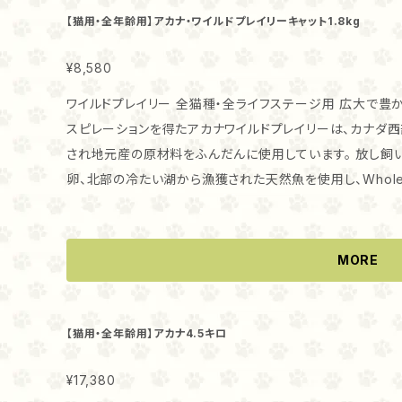
ス サリバリウス（口腔内善玉菌）・ビタミンE・ナイアシン・
【猫用・全年齢用】アカナ・ワイルドプレイリーキャット1.8kg
マンガン・コンドロイチン硫酸・硫酸銅・チアミン硝酸塩（ビタミ
ム・パントテン酸カルシウム・リボフラビン（ビタミンB2）・ピリ
¥8,580
2・酸化マンガン・亜セレン酸ナトリウム・ビタミンD・葉酸
ワイルドプレイリー 全猫種・全ライフステージ用 広大で豊
スピレーションを得たアカナワイルドプレイリーは、カナダ
され地元産の原材料をふんだんに使用しています。 放し飼いの鶏肉と七面鳥肉、巣に産み落とされた全
卵、北部の冷たい湖から漁獲された天然魚を使用し、Whol
アカナワイルドプレイリーは、自然の栄養が豊富に含まれています。 各地で信頼を受けてい
く・低炭水化物のアカナは、全猫種と全ライフステージの愛
覧になれば、お分かりいただけるでしょう。 肉原材料がとても大切です！ 愛猫が必要とする栄養素全て
MORE
を丸ごとの獲物から摂取します。 肉の量は？ ACANA Wild Prairie は、本来自然な食事に含まれない
植物性タンパク質凝縮物を全く使用しておらず、肉が75%詰まっています。 新鮮肉
われている肉の2分の1は新鮮肉あるいは生肉、2分の1は乾
【猫用・全年齢用】アカナ4.5キロ
して認定を受けている品質の肉を使用しています。 肉の種類は？ ACANA Wild Prairie は、肉、臓器、
軟骨をWholePrey 比率で5種類の肉を含んでいるのが
¥17,380