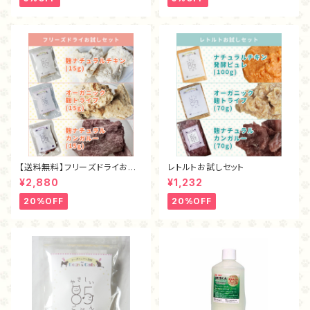
【送料無料】フリーズドライお試
レトルトお試しセット
しセット
¥2,880
¥1,232
20%OFF
20%OFF