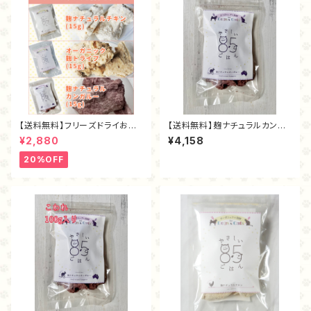
【送料無料】フリーズドライお試
【送料無料】麹ナチュラルカンガ
しセット
ルー（フリーズドライ80g）
¥2,880
¥4,158
20%OFF