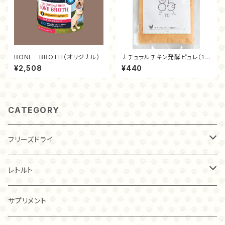
BONE BROTH（オリジナル）
ナチュラルチキン発酵ピュレ（10
0ｇ）
¥2,508
¥440
CATEGORY
フリーズドライ
チキン
レトルト
20ｇ
トライプ（ビーフ）
チキン
サプリメント