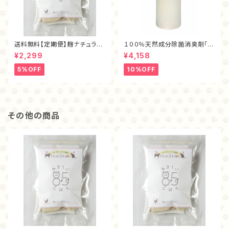
送料無料【定期便】麹ナチュラル
１００％天然成分除菌消臭剤「ま
チキン・フリーズドライ40ｇ
もるくん（１L）」
¥2,299
¥4,158
5%OFF
10%OFF
その他の商品