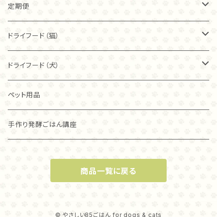
40ｇ
40ｇ
カンガルー
トライプ（ビーフ）
定期便
80ｇ
80ｇ
40ｇ
フィッシュ
フリーズドライ
ドライフード（猫）
こわれ
こわれ
80ｇ
麹ナチュラルチキン（80ｇ）
カンガルー
麹ナチュラルチキン
ブリスミックス
ドライフード（犬）
こわれ（100ｇ）
麹ナチュラルチキン（40ｇ）
チキン
麹ナチュラルカンガルー
アレヴァ
アカナ
ペット用品
グラスフェッド麴トライプ（80ｇ）
ラム
グラスフェッド麴トライプ
アカナ
アレヴァ
手作り発酵ごはん講座
グラスフェッド麴トライプ（40ｇ）
オリジン
オリジン
商品一覧に戻る
麹ナチュラルカンガルー（８０ｇ）
麴ナチュラルカンガルー（４０ｇ）
© やさしい85ごはん for dogs & cats