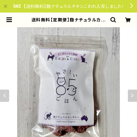
【送料無料】麴ナチュラルチキンこわれ入荷しました！
送料無料【定期便】麴ナチュラルカン
ガルー（40ｇ） | やさしい85ごはん f
or dogs & cats