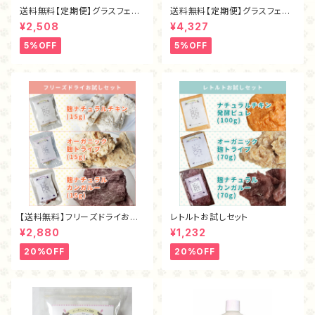
送料無料【定期便】グラスフェッ
送料無料【定期便】グラスフェッ
ド麴トライプ・フリーズドライ40
ド麴トライプ・フリーズドライ80
¥2,508
¥4,327
ｇ
ｇ
5%OFF
5%OFF
【送料無料】フリーズドライお試
レトルトお試しセット
しセット
¥2,880
¥1,232
20%OFF
20%OFF