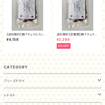
【送料無料】麹ナチュラルカンガ
送料無料【定期便】麴ナチュラル
ルー（フリーズドライ80g）
カンガルー（40ｇ）
¥4,158
¥2,299
5%OFF
CATEGORY
フリーズドライ
チキン
レトルト