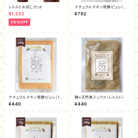
レトルトお試しセット
ナチュラルチキン発酵ピュレ（20
0ｇ）
¥1,232
¥792
20%OFF
ナチュラルチキン発酵ピュレ（10
麹×天然魚ミックス（レトルト）
0ｇ）
¥440
¥440