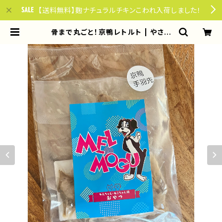
【送料無料】麴ナチュラルチキンこわれ入荷しました！
骨まで丸ごと！京鴨レトルト | やさし
い85ごはん for dogs & cats