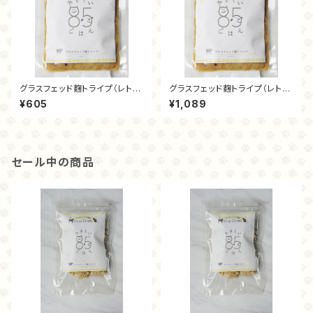
グラスフェッド麴トライプ（レトル
グラスフェッド麴トライプ（レトル
ト70ｇ）
ト140ｇ）
¥605
¥1,089
セール中の商品