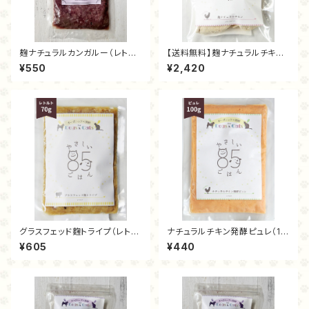
麹ナチュラルカンガルー（レトル
【送料無料】麹ナチュラルチキン
ト70g）
（フリーズドライ40ｇ）
¥550
¥2,420
グラスフェッド麴トライプ（レトル
ナチュラルチキン発酵ピュレ（10
ト70ｇ）
0ｇ）
¥605
¥440