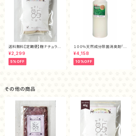
送料無料【定期便】麹ナチュラル
１００％天然成分除菌消臭剤「ま
チキン・フリーズドライ40ｇ
もるくん（１L）」
¥2,299
¥4,158
5%OFF
10%OFF
その他の商品