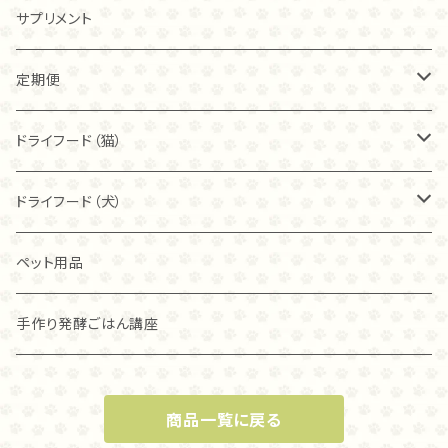
20ｇ
トライプ（ビーフ）
チキン
サプリメント
40ｇ
40ｇ
カンガルー
トライプ（ビーフ）
定期便
80ｇ
80ｇ
40ｇ
フィッシュ
フリーズドライ
ドライフード（猫）
こわれ
こわれ
80ｇ
麹ナチュラルチキン（80ｇ）
カンガルー
麹ナチュラルチキン
ブリスミックス
ドライフード（犬）
こわれ（100ｇ）
麹ナチュラルチキン（40ｇ）
チキン
麹ナチュラルカンガルー
アレヴァ
アカナ
ペット用品
グラスフェッド麴トライプ（80ｇ）
ラム
グラスフェッド麴トライプ
アカナ
アレヴァ
手作り発酵ごはん講座
グラスフェッド麴トライプ（40ｇ）
オリジン
オリジン
商品一覧に戻る
麹ナチュラルカンガルー（８０ｇ）