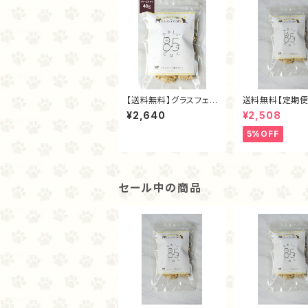
【送料無料】グラスフェッ
送料無料【定期便
ド麴トライプ（フリーズド
スフェッド麴トラ
¥2,640
¥2,508
ライ40ｇ）
リーズドライ40
5%OFF
セール中の商品