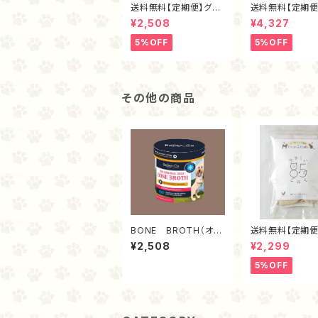
送料無料【定期便】グラ
送料無料【定期便
スフェッド麴トライプ・フ
スフェッド麴トラ
¥2,508
¥4,327
リーズドライ40ｇ
リーズドライ80
5%OFF
5%OFF
その他の商品
BONE BROTH（オリ
送料無料【定期便
ジナル）
チュラルチキン・
¥2,508
¥2,299
ズドライ40ｇ
5%OFF