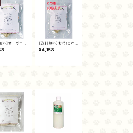
無料】オーガニッ
【送料無料】お得！こわ
ライプ（フリーズド
れオーガニック麹トライ
58
¥4,158
0ｇ）
プ