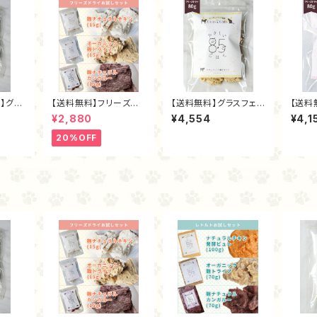
】グラ
【送料無料】フリーズドラ
【送料無料】グラスフェッ
【送料
イプ・フ
イお試しセット
ド麴トライプ（フリーズド
ク麹ト
¥2,880
¥4,554
¥4,1
ｇ
ライ80ｇ）
ライ8
20%OFF