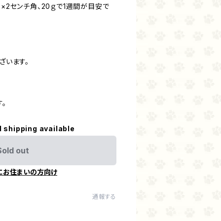
2×2センチ角、20ｇで1週間が目安で
ざいます。
。
l shipping available
Sold out
にお住まいの方向け
通報する