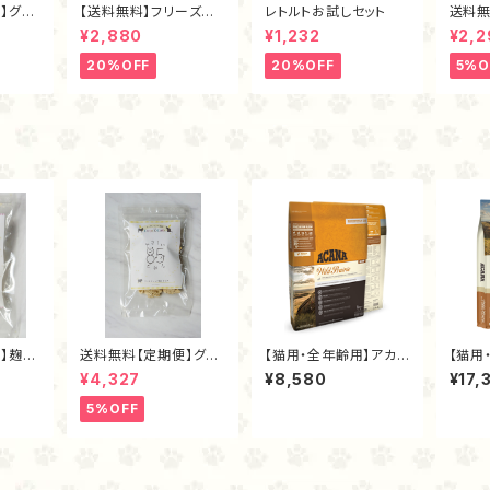
】グラ
【送料無料】フリーズドラ
レトルトお試しセット
送料無
イプ・フ
イお試しセット
チュラ
¥2,880
¥1,232
¥2,2
ｇ
ズドラ
20%OFF
20%OFF
5%O
】麹ナ
送料無料【定期便】グラ
【猫用・全年齢用】アカ
【猫用
フリー
スフェッド麴トライプ・フ
ナ・ワイルドプレイリー
4.5キ
¥4,327
¥8,580
¥17,
リーズドライ80ｇ
キャット1.8kg
5%OFF