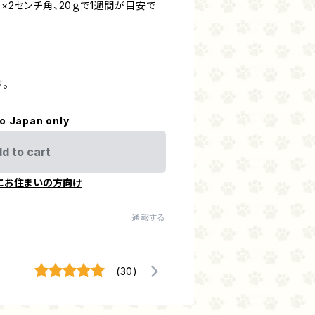
2×2センチ角、20ｇで1週間が目安で
。
to Japan only
d to cart
にお住まいの方向け
通報する
(30)