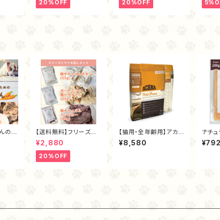
20%OFF
20%OFF
5%O
んの手
【送料無料】フリーズドラ
【猫用・全年齢用】アカ
ナチュ
講座
イお試しセット
ナ・ワイルドプレイリー
ュレ（2
¥2,880
¥8,580
¥79
キャット1.8kg
20%OFF