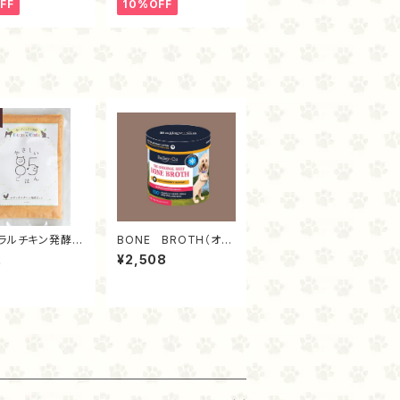
FF
10%OFF
ラルチキン発酵ピ
BONE BROTH（オリ
00ｇ）
ジナル）
2
¥2,508