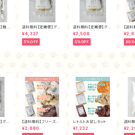
】麹ナ
送料無料【定期便】グラ
送料無料【定期便】グラ
【送料
フリー
スフェッド麴トライプ・フ
スフェッド麴トライプ・フ
イお試
¥4,327
¥2,508
¥2,
リーズドライ80ｇ
リーズドライ40ｇ
5%OFF
5%OFF
20%
】グラ
【送料無料】フリーズドラ
レトルトお試しセット
送料無
イプ・フ
イお試しセット
チュラ
¥2,880
¥1,232
¥2,2
ｇ
ズドラ