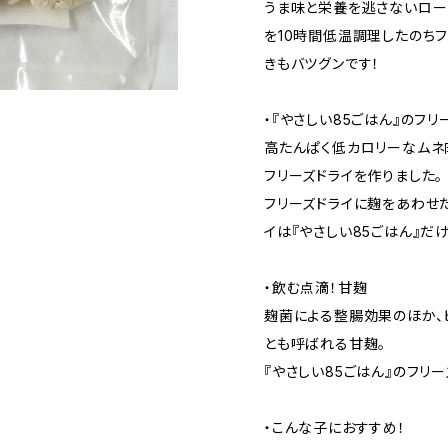
うま味と栄養を逃さないロー
を10時間低温調理したのち
きもバツグンです！
・『やさしい85ごはん』のフ
高たんぱく低カロリーなムネ
フリーズドライを作りました。
フリーズドライに麹をあわせ
イは『やさしい85ごはん』だけ
・飲む点滴！甘麹
麹菌による整腸効果のほか、
とも呼ばれる甘麹。
『やさしい85ごはん』のフリ
・こんな子におすすめ！