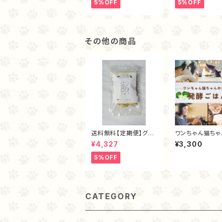
5%OFF
5%OFF
その他の商品
送料無料【定期便】グラ
ワンちゃん猫ちゃ
スフェッド麴トライプ・フ
作り発酵ごはん
¥4,327
¥3,300
リーズドライ80ｇ
5%OFF
CATEGORY