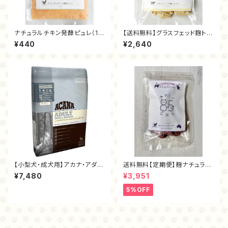
ナチュラルチキン発酵ピュレ（10
【送料無料】グラスフェッド麴トラ
0ｇ）
イプ（フリーズドライ40ｇ）
¥440
¥2,640
【小型犬・成犬用】アカナ・アダル
送料無料【定期便】麹ナチュラル
トスモールブリード
カンガルー80ｇ
¥7,480
¥3,951
5%OFF