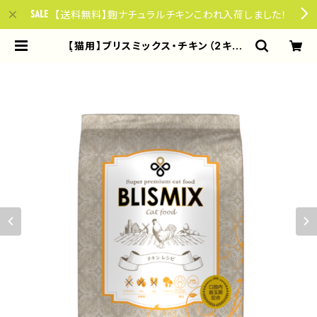
【送料無料】麴ナチュラルチキンこわれ入荷しました！
【猫用】ブリスミックス・チキン（2キロ）
| やさしい85ごはん for dogs & ca
ts