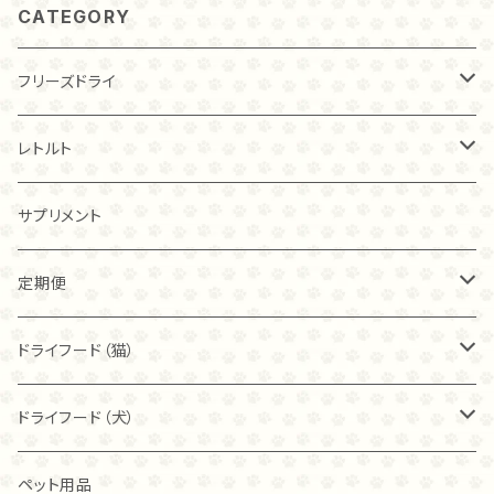
CATEGORY
フリーズドライ
チキン
レトルト
20ｇ
トライプ（ビーフ）
チキン
サプリメント
40ｇ
40ｇ
カンガルー
トライプ（ビーフ）
定期便
80ｇ
80ｇ
40ｇ
フィッシュ
フリーズドライ
ドライフード（猫）
こわれ
こわれ
80ｇ
麹ナチュラルチキン（80ｇ）
カンガルー
麹ナチュラルチキン
ブリスミックス
ドライフード（犬）
こわれ（100ｇ）
麹ナチュラルチキン（40ｇ）
チキン
麹ナチュラルカンガルー
アレヴァ
アカナ
ペット用品