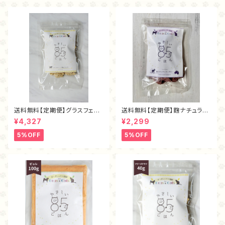
送料無料【定期便】グラスフェッ
送料無料【定期便】麴ナチュラル
ド麴トライプ・フリーズドライ80
カンガルー（40ｇ）
¥4,327
¥2,299
ｇ
5%OFF
5%OFF