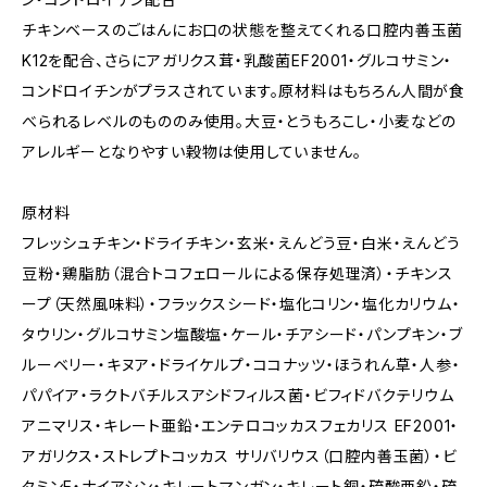
チキンベースのごはんにお口の状態を整えてくれる口腔内善玉菌
K12を配合、さらにアガリクス茸・乳酸菌EF2001・グルコサミン・
コンドロイチンがプラスされています。原材料はもちろん人間が食
べられるレベルのもののみ使用。大豆・とうもろこし・小麦などの
アレルギーとなりやすい穀物は使用していません。
原材料
フレッシュチキン・ドライチキン・玄米・えんどう豆・白米・えんどう
豆粉・鶏脂肪（混合トコフェロールによる保存処理済）・チキンス
ープ（天然風味料）・フラックスシード・塩化コリン・塩化カリウム・
タウリン・グルコサミン塩酸塩・ケール・チアシード・パンプキン・ブ
ルーベリー・キヌア・ドライケルプ・ココナッツ・ほうれん草・人参・
パパイア・ラクトバチルスアシドフィルス菌・ビフィドバクテリウム
アニマリス・キレート亜鉛・エンテロコッカスフェカリス EF2001・
アガリクス・ストレプトコッカス サリバリウス（口腔内善玉菌）・ビ
タミンE・ナイアシン・キレートマンガン・キレート銅・硫酸亜鉛・硫