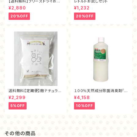
【送料無料】フリーズドライお試
レトルトお試しセット
しセット
¥2,880
¥1,232
20%OFF
20%OFF
送料無料【定期便】麹ナチュラル
１００％天然成分除菌消臭剤「ま
チキン・フリーズドライ40ｇ
もるくん（１L）」
¥2,299
¥4,158
5%OFF
10%OFF
その他の商品