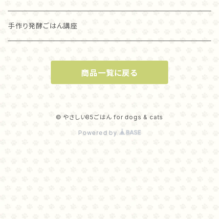
グラスフェッド麴トライプ（80ｇ）
ラム
グラスフェッド麴トライプ
アカナ
アレヴァ
手作り発酵ごはん講座
グラスフェッド麴トライプ（40ｇ）
オリジン
オリジン
商品一覧に戻る
麹ナチュラルカンガルー（８０ｇ）
麴ナチュラルカンガルー（４０ｇ）
© やさしい85ごはん for dogs & cats
Powered by