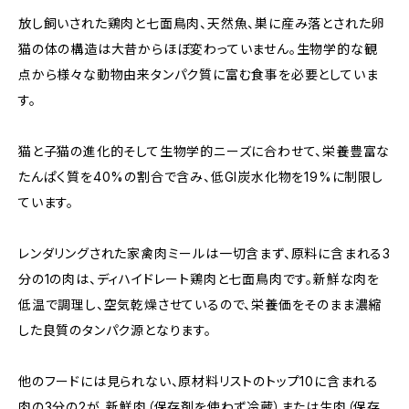
放し飼いされた鶏肉と七面鳥肉、天然魚、巣に産み落とされた卵
猫の体の構造は大昔からほぼ変わっていません。生物学的な観
点から様々な動物由来タンパク質に富む食事を必要としていま
す。
猫と子猫の進化的そして生物学的ニーズに合わせて、栄養豊富な
たんぱく質を40%の割合で含み、低GI炭水化物を19%に制限し
ています。
レンダリングされた家禽肉ミールは一切含まず、原料に含まれる3
分の1の肉は、ディハイドレート鶏肉と七面鳥肉です。新鮮な肉を
低温で調理し、空気乾燥させているので、栄養価をそのまま濃縮
した良質のタンパク源となります。
他のフードには見られない、原材料リストのトップ10に含まれる
肉の3分の2が、新鮮肉（保存剤を使わず冷蔵）または生肉（保存