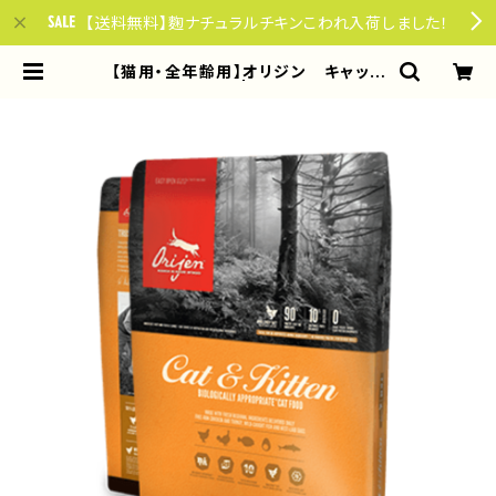
【送料無料】麴ナチュラルチキンこわれ入荷しました！
【猫用・全年齢用】オリジン キャット
＆キツン 1.8kg | やさしい85ごはん
for dogs & cats