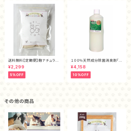
送料無料【定期便】麹ナチュラル
１００％天然成分除菌消臭剤「ま
チキン・フリーズドライ40ｇ
もるくん（１L）」
¥2,299
¥4,158
5%OFF
10%OFF
その他の商品