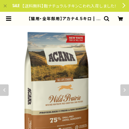
【送料無料】麴ナチュラルチキンこわれ入荷しました！
【猫用・全年齢用】アカナ4.5キロ | や
さしい85ごはん for dogs & cats