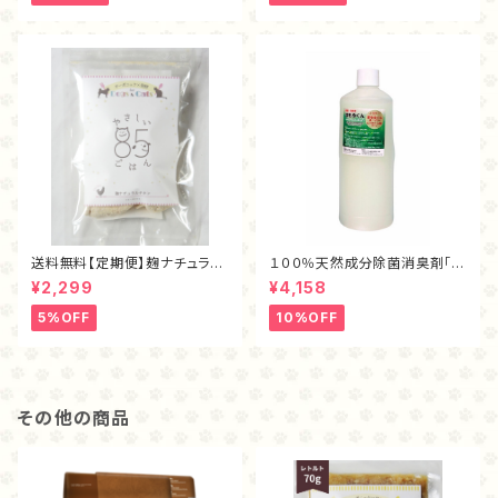
送料無料【定期便】麹ナチュラル
１００％天然成分除菌消臭剤「ま
チキン・フリーズドライ40ｇ
もるくん（１L）」
¥2,299
¥4,158
5%OFF
10%OFF
その他の商品