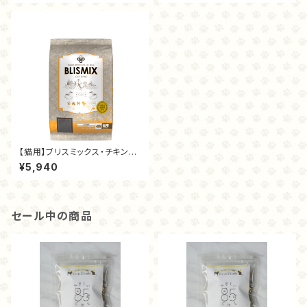
【猫用】ブリスミックス・チキン（2
キロ）
¥5,940
セール中の商品