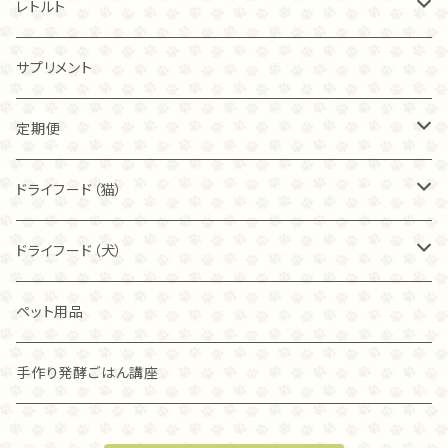
チキン
レトルト
20ｇ
トライプ（ビーフ）
チキン
サプリメント
40ｇ
40ｇ
カンガルー
トライプ（ビーフ）
定期便
80ｇ
80ｇ
40ｇ
フィッシュ
フリーズドライ
ドライフード（猫）
こわれ
こわれ
80ｇ
麹ナチュラルチキン（80ｇ）
カンガルー
麹ナチュラルチキン
ブリスミックス
ドライフード（犬）
こわれ（100ｇ）
麹ナチュラルチキン（40ｇ）
チキン
麹ナチュラルカンガルー
アレヴァ
アカナ
ペット用品
グラスフェッド麴トライプ（80ｇ）
ラム
グラスフェッド麴トライプ
アカナ
アレヴァ
手作り発酵ごはん講座
グラスフェッド麴トライプ（40ｇ）
オリジン
オリジン