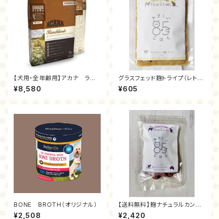
【犬用・全年齢用】アカナ ラン
グラスフェッド麴トライプ（レトル
チランドレシピ 2kg
ト70ｇ）
¥8,580
¥605
BONE BROTH（オリジナル）
【送料無料】麹ナチュラルカンガ
ルー（フリーズドライ40g）
¥2,508
¥2,420