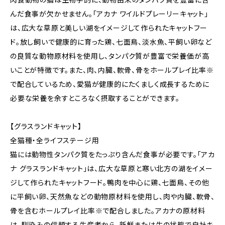
んだ食事が欠かせません。「アカナ ワイルドプレーリーキャット」
は、広大な草原と美しい湖をイメージして作られたキャットフー
ド。放し飼いで健康的に育った鶏、七面鳥、淡水魚、平飼い卵など
の良質な動物原材料を使用し、タンパク質が豊富で栄養価が高
いことが特徴です。また、肉、内臓、軟骨、骨をホールプレイ比率※
で配合しているため、愛猫が健康的にたくましく成長するために
必要な栄養を余すところなく摂取することができます。
【グラスランドキャット】
全猫種・全ライフステージ用
猫には動物性タンパク質をたっぷり含んだ食事が必要です。「アカ
ナ グラスランドキャット」は、広大な草原と寒い北方の湖をイメー
ジして作られたキャットフード。鴨肉を中心に鶏、七面鳥、その他
に平飼い卵、天然魚などの動物原材料を使用し、肉や内臓、軟骨、
骨を含むホールプレイ比率※で配合しました。アカナの原材料
は、馴染みの信頼する生産者から、新鮮または生の状態で自社キ