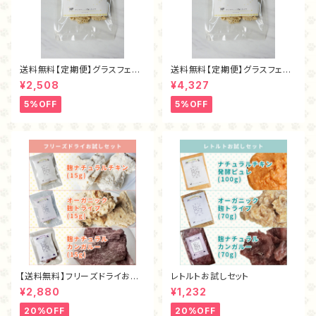
送料無料【定期便】グラスフェッ
送料無料【定期便】グラスフェッ
ド麴トライプ・フリーズドライ40
ド麴トライプ・フリーズドライ80
¥2,508
¥4,327
ｇ
ｇ
5%OFF
5%OFF
【送料無料】フリーズドライお試
レトルトお試しセット
しセット
¥2,880
¥1,232
20%OFF
20%OFF