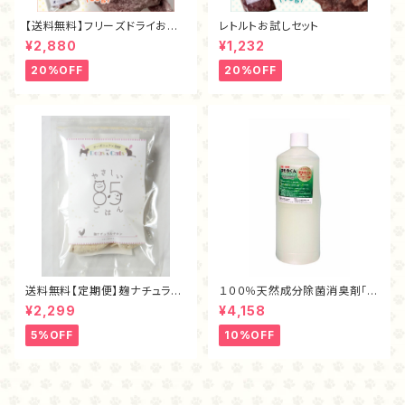
【送料無料】フリーズドライお試
レトルトお試しセット
しセット
¥2,880
¥1,232
20%OFF
20%OFF
送料無料【定期便】麹ナチュラル
１００％天然成分除菌消臭剤「ま
チキン・フリーズドライ40ｇ
もるくん（１L）」
¥2,299
¥4,158
5%OFF
10%OFF