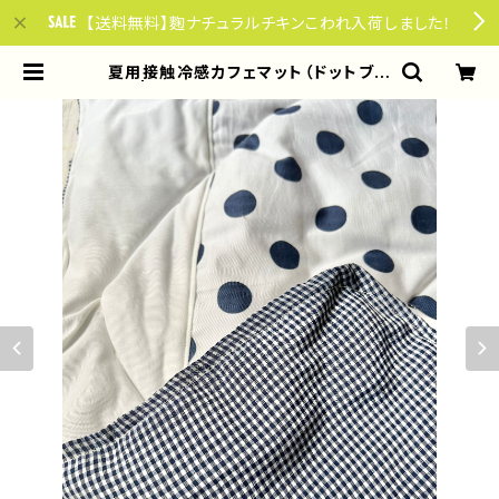
【送料無料】麴ナチュラルチキンこわれ入荷しました！
夏用接触冷感カフェマット（ドットブル
ー） | やさしい85ごはん for dogs &
cats