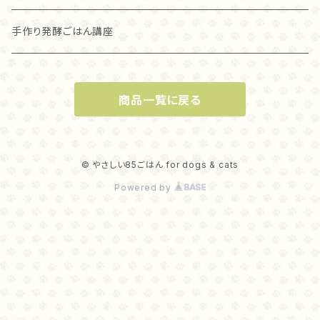
グラスフェッド麴トライプ（80ｇ）
ラム
グラスフェッド麴トライプ
アカナ
アレヴァ
手作り発酵ごはん講座
グラスフェッド麴トライプ（40ｇ）
オリジン
オリジン
商品一覧に戻る
麹ナチュラルカンガルー（８０ｇ）
麴ナチュラルカンガルー（４０ｇ）
© やさしい85ごはん for dogs & cats
Powered by