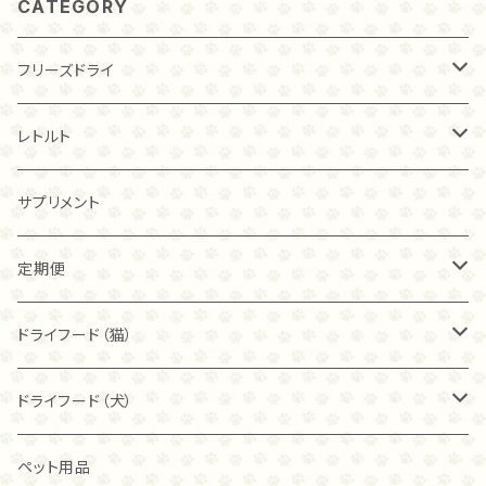
CATEGORY
フリーズドライ
チキン
レトルト
20ｇ
トライプ（ビーフ）
チキン
サプリメント
40ｇ
40ｇ
カンガルー
トライプ（ビーフ）
定期便
80ｇ
80ｇ
40ｇ
フィッシュ
フリーズドライ
ドライフード（猫）
こわれ
こわれ
80ｇ
麹ナチュラルチキン（80ｇ）
カンガルー
麹ナチュラルチキン
ブリスミックス
ドライフード（犬）
こわれ（100ｇ）
麹ナチュラルチキン（40ｇ）
チキン
麹ナチュラルカンガルー
アレヴァ
アカナ
ペット用品